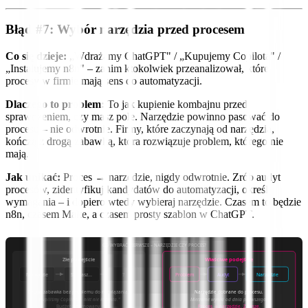
Błąd #7: Wybór narzędzia przed procesem
Co się dzieje:
„Wdrażamy ChatGPT" / „Kupujemy Copilota" /
„Instalujemy n8n" – zanim ktokolwiek przeanalizował, które
procesy w firmie mają sens do automatyzacji.
Dlaczego to problem:
To jak kupienie kombajnu przed
sprawdzeniem, czy masz pole. Narzędzie powinno pasować do
procesu – nie odwrotnie. Firmy, które zaczynają od narzędzia,
kończą z drogą zabawką, która rozwiązuje problem, którego nie
mają.
Jak unikać:
Proces → narzędzie, nigdy odwrotnie. Zrób audyt
procesów, zidentyfikuj kandydatów do automatyzacji, określ
wymagania – i dopiero wtedy wybieraj narzędzie. Czasem to będzie
n8n, czasem Make, a czasem prosty szablon w ChatGPT.
CO WYBRAĆ PIERWSZE – NARZĘDZIE CZY PROCES?
Złe podejście
Właściwe podejście
Narzędzie
Szukasz...
?
Problem
Audyt
Narzędzie
Droga zabawka bez problemu do rozwiązania.
Narzędzie dobrane do procesu.
"Kupiliśmy Copilota... nikt nie korzysta."
Mierzalne wyniki od dnia pierwszego.
Budżet zmarnowany.
Proces → narzędzie. Zawsze.