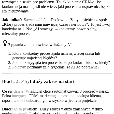
rozwiązanie szukające problemu. To jak kupienie CRM-a „bo
konkurencja ma" – jeśli nie wiesz, jaki proces ma usprawnić, będzie
stał nieużywany.
Jak unikać:
Zacznij od bólu. Dosłownie. Zapytaj siebie i zespół:
„Który proces zjada nam najwięcej czasu i nerwów?". To jest Twój
kandydat nr 1. Nie „AI strategy" – konkretny, powtarzalny,
mierzalny proces.
3 pytania zanim powiesz 'wdrażamy AI'
Który konkretny proces zjada nam najwięcej czasu lub
generuje najwięcej błędów?
Jak teraz wygląda ten proces krok po kroku – kto, co, kiedy?
Po czym poznamy za 4 tygodnie, że AI go poprawiła?
Błąd #2: Zbyt duży zakres na start
Co się dzieje:
Właściciel chce zautomatyzować 8 procesów naraz.
Pełna integracja CRM, marketing automation, obsługa klienta,
raportowanie i onboarding – wszystko w jednym projekcie.
Dlaczego to problem:
Duży zakres = dużo zmiennych = dużo
punktów awarii. Projekt rozrasta się na 6 miesięcy zamiast 4