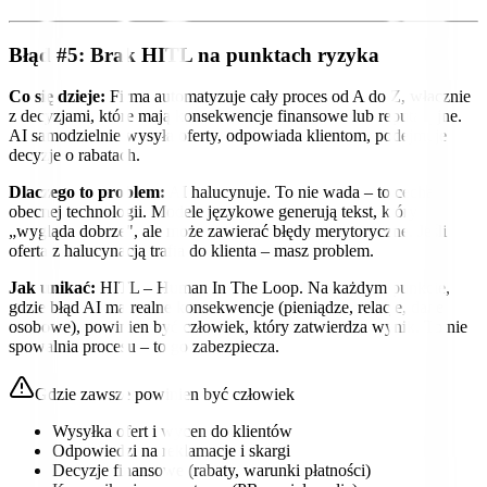
Błąd #5: Brak HITL na punktach ryzyka
Co się dzieje:
Firma automatyzuje cały proces od A do Z, włącznie
z decyzjami, które mają konsekwencje finansowe lub reputacyjne.
AI samodzielnie wysyła oferty, odpowiada klientom, podejmuje
decyzje o rabatach.
Dlaczego to problem:
AI halucynuje. To nie wada – to cecha
obecnej technologii. Modele językowe generują tekst, który
„wygląda dobrze", ale może zawierać błędy merytoryczne. Jeśli
oferta z halucynacją trafia do klienta – masz problem.
Jak unikać:
HITL – Human In The Loop. Na każdym punkcie,
gdzie błąd AI ma realne konsekwencje (pieniądze, relacje, dane
osobowe), powinien być człowiek, który zatwierdza wynik. To nie
spowalnia procesu – to go zabezpiecza.
Gdzie zawsze powinien być człowiek
Wysyłka ofert i wycen do klientów
Odpowiedzi na reklamacje i skargi
Decyzje finansowe (rabaty, warunki płatności)