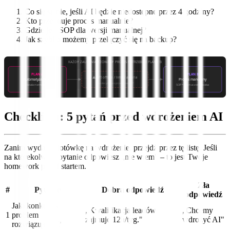
Co się stanie, jeśli AI będzie niedostępne przez 4 godziny?
Kto przejmuje proces manualnie?
Gdzie jest SOP dla wersji manualnej?
Jak szybko możemy przełączyć się na backup?
KAŻDY ZAUTOMATYZOWANY PROCES POTRZEBUJE PLANU B
PLAN A
PLAN B
⚠ API offline / limit / awaria
Automatyzacja AI
Proces manualny
kto decyduje o przełączeniu?
działa normalnie
SOP + wyznaczona osoba
Checklista: 5 pytań przed wdrożeniem AI
Zanim wydasz złotówkę na wdrożenie, przejdź przez tę listę. Jeśli
na którekolwiek pytanie odpowiesz „nie wiem" – to jest Twoje
homework przed startem.
Zła
#
Pytanie
Dobra odpowiedź
odpowiedź
Jaki konkretny
„Kwalifikacja leadów
„Chcemy
1
problem
zajmuje 12h/tyg."
wdrożyć AI"
rozwiązujemy?