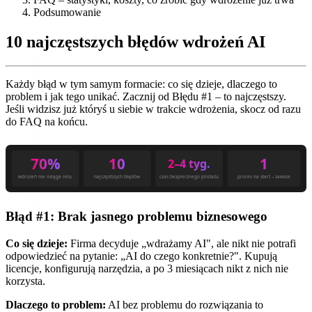
Podsumowanie
10 najczęstszych błędów wdrożeń AI
Każdy błąd w tym samym formacie: co się dzieje, dlaczego to
problem i jak tego unikać. Zacznij od Błędu #1 – to najczęstszy.
Jeśli widzisz już któryś u siebie w trakcie wdrożenia, skocz od razu
do FAQ na końcu.
70%
10
1
2–4 tyg.
wdrożeń nie osiąga celu
najczęstszych błędów
czas bezpiecznego pilotażu
proces na start – zawsze
Błąd #1: Brak jasnego problemu biznesowego
Co się dzieje:
Firma decyduje „wdrażamy AI", ale nikt nie potrafi
odpowiedzieć na pytanie: „AI do czego konkretnie?". Kupują
licencje, konfigurują narzędzia, a po 3 miesiącach nikt z nich nie
korzysta.
Dlaczego to problem:
AI bez problemu do rozwiązania to