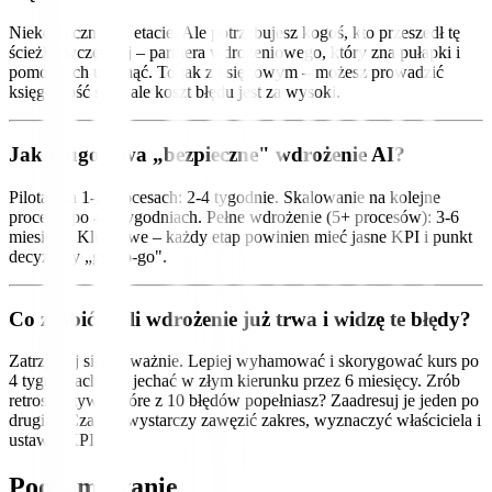
Niekoniecznie na etacie. Ale potrzebujesz kogoś, kto przeszedł tę
ścieżkę wcześniej – partnera wdrożeniowego, który zna pułapki i
pomoże ich uniknąć. To jak z księgowym – możesz prowadzić
księgowość sam, ale koszt błędu jest za wysoki.
Jak długo trwa „bezpieczne" wdrożenie AI?
Pilotaż na 1-2 procesach: 2-4 tygodnie. Skalowanie na kolejne
procesy: po 4-8 tygodniach. Pełne wdrożenie (5+ procesów): 3-6
miesięcy. Kluczowe – każdy etap powinien mieć jasne KPI i punkt
decyzyjny „go/no-go".
Co zrobić, jeśli wdrożenie już trwa i widzę te błędy?
Zatrzymaj się. Poważnie. Lepiej wyhamować i skorygować kurs po
4 tygodniach, niż jechać w złym kierunku przez 6 miesięcy. Zrób
retrospektywę: które z 10 błędów popełniasz? Zaadresuj je jeden po
drugim. Czasem wystarczy zawęzić zakres, wyznaczyć właściciela i
ustawić KPI.
Podsumowanie