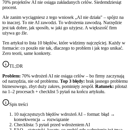
70% projektów AI nie osiąga zakładanych celów. Siedemdziesiąt
procent.
Ale zanim wyciągniesz z tego wniosek „AI nie działa" – spójrz na
to inaczej. To nie AI zawodzi. To wdrożenia zawodzą. Narzędzie
jest tak dobre, jak sposób, w jaki go użyjesz. A większość firm
używa go źle.
Ten artykuł to lista 10 błędów, które widzimy najczęściej. Każdy w
formacie: co poszło nie tak, dlaczego to problem i jak tego unikać.
Zero teorii, same konkrety.
TL;DR
Problem:
70% wdrożeń AI nie osiąga celów – bo firmy zaczynają
od narzędzia, nie od problemu.
Top 3 błędy:
brak jasnego problemu
biznesowego, zbyt duży zakres, pominięty zespół.
Ratunek:
pilotaż
na 1–2 procesach + checklist 5 pytań na końcu artykułu.
Spis treści
10 najczęstszych błędów wdrożeń AI – format: błąd →
konsekwencja → rozwiązanie
Checklista: 5 pytań przed wdrożeniem AI
FAQ – statystyki, koszty, co zrobić gdy wdrożenie już trwa