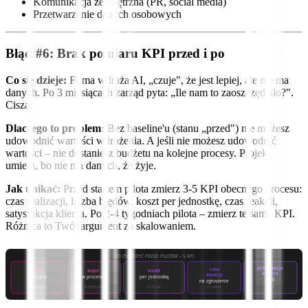
Komunikacja zewnętrzna (PR, social media)
Przetwarzanie danych osobowych
Błąd #6: Brak pomiaru KPI przed i po
Co się dzieje:
Firma wdraża AI, „czuje", że jest lepiej, ale nie ma
danych. Po 3 miesiącach zarząd pyta: „Ile nam to zaoszczędziło?".
Cisza.
Dlaczego to problem:
Bez baseline'u (stanu „przed") nie możesz
udowodnić wartości wdrożenia. A jeśli nie możesz udowodnić
wartości – nie dostaniesz budżetu na kolejne procesy. Projekt
umiera, bo nie ma danych, że żyje.
Jak unikać:
Przed startem pilota zmierz 3-5 KPI obecnego procesu:
czas realizacji, liczba błędów, koszt per jednostkę, czas reakcji,
satysfakcja klienta. Po 2-4 tygodniach pilota – zmierz te same KPI.
Różnica to Twój argument za skalowaniem.
CO ZMIERZYĆ PRZED PILOTEM – 5 KPI
SATYSFAKCJA
CZAS
CZAS
BŁĘDY
KOSZT
KLIENTA
REAKCJI
realizacji
w procesie
per jednostkę
NPS
na zgłoszenie
h / zadanie
% błędnych
PLN / szt.
h / ticket
0–10