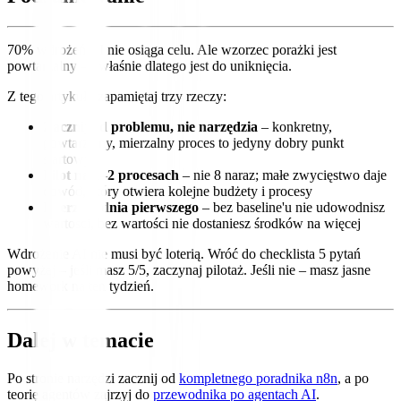
70% wdrożeń AI nie osiąga celu. Ale wzorzec porażki jest
powtarzalny – i właśnie dlatego jest do uniknięcia.
Z tego artykułu zapamiętaj trzy rzeczy:
Zacznij od problemu, nie narzędzia
– konkretny,
powtarzalny, mierzalny proces to jedyny dobry punkt
startowy
Pilot na 1–2 procesach
– nie 8 naraz; małe zwycięstwo daje
dowód, który otwiera kolejne budżety i procesy
Mierz od dnia pierwszego
– bez baseline'u nie udowodnisz
wartości, bez wartości nie dostaniesz środków na więcej
Wdrożenie AI nie musi być loterią. Wróć do checklista 5 pytań
powyżej – jeśli masz 5/5, zaczynaj pilotaż. Jeśli nie – masz jasne
homework na ten tydzień.
Dalej w temacie
Po stronie narzędzi zacznij od
kompletnego poradnika n8n
, a po
teorię agentów zajrzyj do
przewodnika po agentach AI
.