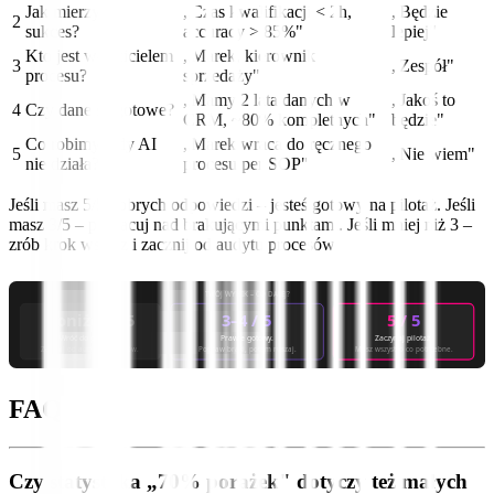
Jak mierzymy
„Czas kwalifikacji < 2h,
„Będzie
2
sukces?
accuracy > 85%"
lepiej"
Kto jest właścicielem
„Marek, kierownik
3
„Zespół"
procesu?
sprzedaży"
„Mamy 2 lata danych w
„Jakoś to
4
Czy dane są gotowe?
CRM, ~80% kompletnych"
będzie"
Co robimy, gdy AI
„Marek wraca do ręcznego
5
„Nie wiem"
nie działa?
procesu per SOP"
Jeśli masz 5/5 dobrych odpowiedzi – jesteś gotowy na pilotaż. Jeśli
masz 3/5 – popracuj nad brakującymi punktami. Jeśli mniej niż 3 –
zrób krok wstecz i zacznij od audytu procesów.
TWÓJ WYNIK – CO DALEJ?
poniżej 3/5
3–4 / 5
5 / 5
Wróć do podstaw.
Prawie gotowy.
Zaczynaj pilotaż.
Zacznij od audytu procesów.
Popraw braki, potem ruszaj.
Masz wszystko co potrzebne.
FAQ
Czy statystyka „70% porażek" dotyczy też małych