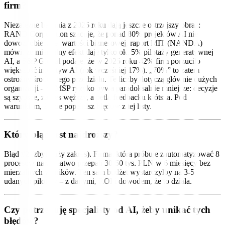
firm?
Niezależne badania z 2025 roku dają jeszcze ostrzejszy obraz:
RAND Corporation szacuje, że ponad 80% projektów AI nie
dowozi obiecanej wartości biznesowej, raport MIT (NANDA)
mówi, że mierzalny efekt daje tylko ok. 5% pilotaży generatywnej
AI, a S&P Global podaje, że w 2025 roku 42% firm porzuciło
większość inicjatyw AI (rok wcześniej 17%). „70%” to zatem
ostrożny środek tego przedziału. Te liczby dotyczą głównie dużych
organizacji – w MŚP ryzyko bywa paradoksalnie mniejsze: decyzje
są szybsze, zakres węższy, a pętla feedbacku krótsza. Pod
warunkiem, że nie popełnisz błędów z tej listy.
Który błąd jest najdroższy?
Błąd #2 (zbyt duży zakres). Firma, która próbuje zautomatyzować 8
procesów naraz, łatwo przepali 30-50 tys. PLN w 6 miesięcy bez
mierzalnych wyników. Ten sam budżet wystarczyłby na 3-5
udanych pilotów – z danymi, ROI i dowodem, że to działa.
Czy potrzebuję specjalisty od AI, żeby unikać tych
błędów?