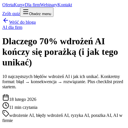
Oferta
Kursy
Dla firm
Webinary
Kontakt
Zrób quiz
Otwórz menu
Wróć do bloga
AI dla firm
Dlaczego 70% wdrożeń AI
kończy się porażką (i jak tego
unikać)
10 najczęstszych błędów wdrożeń AI i jak ich unikać. Konkretny
format: błąd → konsekwencja → rozwiązanie. Plus checklist przed
startem.
18 lutego 2026
11
min czytania
wdrożenie AI, błędy wdrożeń AI, ryzyka AI, porażka AI, AI w
firmie