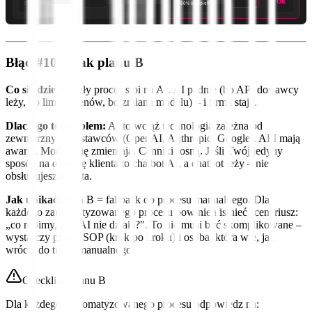
OK
Dane sprzed 3 lat
~80% kompletne
Błąd #10: Brak planu B
Co się dzieje:
Cały proces stoi na AI. AI padnie (bo API dostawcy
leży, bo limit tokenów, bo zmiana modelu) – i firma staje.
Dlaczego to problem:
AI to wciąż technologia zależna od
zewnętrznych dostawców (OpenAI, Anthropic, Google). API mają
awarie. Modele się zmieniają. Cenniki rosną. Jeśli Twój jedyny
sposób na obsługę klienta to chatbot AI, a chatbot leży – nie
obsługujesz klienta.
Jak unikać:
Plan B = fallback do procesu manualnego. Dla
każdego zautomatyzowanego procesu powinien istnieć scenariusz:
„co robimy, gdy AI nie działa?". To nie musi być skomplikowane –
wystarczy prosty SOP (krok po kroku) i osoba, która wie, jak
wrócić do trybu manualnego.
Checklista planu B
Dla każdego zautomatyzowanego procesu odpowiedz na: