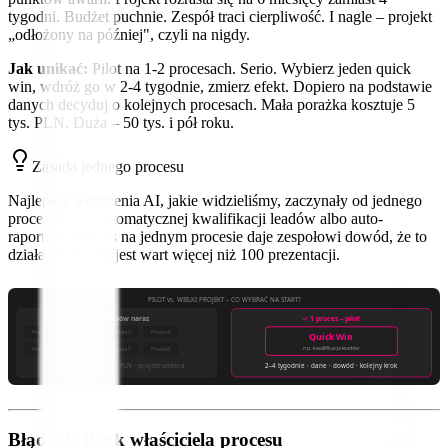
tygodni. Budżet puchnie. Zespół traci cierpliwość. I nagle – projekt
„odłożony na później", czyli na nigdy.
Jak unikać:
Pilot na 1-2 procesach. Serio. Wybierz jeden quick
win, wdróż go w 2-4 tygodnie, zmierz efekt. Dopiero na podstawie
danych decyduj o kolejnych procesach. Mała porażka kosztuje 5
tys. PLN. Duża – 50 tys. i pół roku.
Zasada jednego procesu
Najlepsze wdrożenia AI, jakie widzieliśmy, zaczynały od jednego
procesu – np. automatycznej kwalifikacji leadów albo auto-
raportów. Sukces na jednym procesie daje zespołowi dowód, że to
działa. A dowód jest wart więcej niż 100 prezentacji.
PILOT vs. WIELKI PROJEKT – CO WYBRAĆ NA START?
❌ 8 procesów naraz
✓ 1 proces – pilot
Proces 1
Proces 2
Proces 3
Proces 4
Quick Win
np. kwalifikacja leadów
Proces 5
Proces 6
Proces 7
Proces 8
~6 miesięcy · ~50 000 PLN · projekt umiera
2–4 tygodnie · dane · dowód · kolejny krok
Błąd #3: Brak właściciela procesu