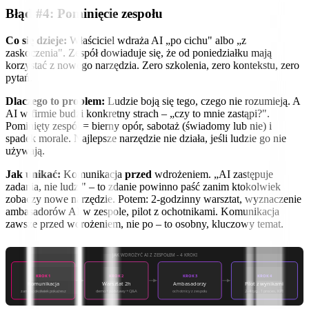
Błąd #4: Pominięcie zespołu
Co się dzieje:
Właściciel wdraża AI „po cichu" albo „z
zaskoczenia". Zespół dowiaduje się, że od poniedziałku mają
korzystać z nowego narzędzia. Zero szkolenia, zero kontekstu, zero
pytań.
Dlaczego to problem:
Ludzie boją się tego, czego nie rozumieją. A
AI w firmie budzi konkretny strach – „czy to mnie zastąpi?".
Pominięty zespół = bierny opór, sabotaż (świadomy lub nie) i
spadek morale. Najlepsze narzędzie nie działa, jeśli ludzie go nie
używają.
Jak unikać:
Komunikacja
przed
wdrożeniem. „AI zastępuje
zadania, nie ludzi" – to zdanie powinno paść zanim ktokolwiek
zobaczy nowe narzędzie. Potem: 2-godzinny warsztat, wyznaczenie
ambasadorów AI w zespole, pilot z ochotnikami. Komunikacja
zawsze przed wdrożeniem, nie po – to osobny, kluczowy temat.
JAK WDROŻYĆ AI Z ZESPOŁEM – 4 KROKI
KROK 1
KROK 2
KROK 3
KROK 4
Komunikacja
Warsztat 2h
Ambasadorzy
Pilot z wynikami
zanim cokolwiek pokażesz
demo + podstawy + Q&A
ochotnicy z zespołu
2–4 tyg., 1 proces, KPI