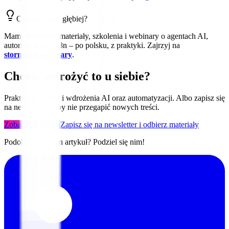
Chcesz wejść głębiej?
Mamy darmowe materiały, szkolenia i webinary o agentach AI,
automatyzacji i n8n – po polsku, z praktyki. Zajrzyj na
stormit.pl/webinary
.
Chcesz wdrożyć to u siebie?
Praktyczne kursy i wdrożenia AI oraz automatyzacji. Albo zapisz się
na newsletter, żeby nie przegapić nowych treści.
Zobacz szkolenia
Zapisz się na newsletter i odbierz materiały
Podobał Ci się ten artykuł? Podziel się nim!