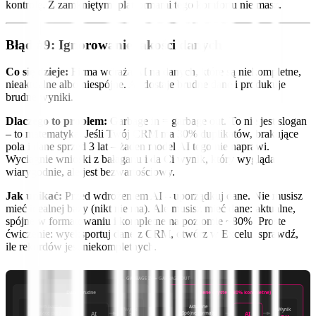
kontrolę. Z zamkniętymi platformami tego komfortu nie masz.
Błąd #9: Ignorowanie jakości danych
Co się dzieje:
Firma wdraża AI na danych, które są niekompletne,
nieaktualne albo niespójne. AI dostaje brudne dane i produkuje
brudne wyniki.
Dlaczego to problem:
Garbage in = garbage out. To nie jest slogan
– to matematyka. Jeśli Twój CRM ma 30% duplikatów, brakujące
pola i dane sprzed 3 lat – żaden model AI tego nie naprawi.
Wyciągnie wnioski z bałaganu i da Ci wynik, który wygląda
wiarygodnie, ale jest bezwartościowy.
Jak unikać:
Przed wdrożeniem AI – uporządkuj dane. Nie musisz
mieć idealnej bazy (nikt nie ma). Ale musisz mieć dane: aktualne,
spójne w formatowaniu i kompletne na poziomie ~80%. Proste
ćwiczenie: wyeksportuj dane z CRM, otwórz w Excelu, sprawdź,
ile rekordów jest niekompletnych.
GARBAGE IN = GARBAGE OUT
Dane brudne
Dane czyste (~80% kompletne)
30% duplikatów
Aktualne
Wynik
Wynik
Brakujące pola
Spójne formaty
AI
AI
?