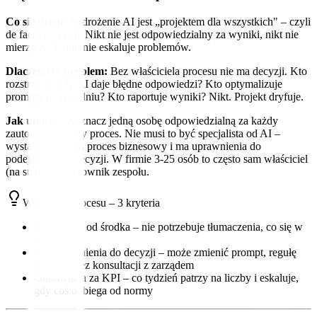
Co się dzieje:
Wdrożenie AI jest „projektem dla wszystkich" – czyli
de facto niczyim. Nikt nie jest odpowiedzialny za wyniki, nikt nie
mierzy KPI, nikt nie eskaluje problemów.
Dlaczego to problem:
Bez właściciela procesu nie ma decyzji. Kto
rozstrzyga, gdy AI daje błędne odpowiedzi? Kto optymalizuje
prompty po tygodniu? Kto raportuje wyniki? Nikt. Projekt dryfuje.
Jak unikać:
Wyznacz jedną osobę odpowiedzialną za każdy
zautomatyzowany proces. Nie musi to być specjalista od AI –
wystarczy, że zna proces biznesowy i ma uprawnienia do
podejmowania decyzji. W firmie 3-25 osób to często sam właściciel
(na start) lub kierownik zespołu.
Właściciel procesu – 3 kryteria
Zna proces od środka – nie potrzebuje tłumaczenia, co się w
nim dzieje
Ma uprawnienia do decyzji – może zmienić prompt, regułę
lub SOP bez konsultacji z zarządem
Odpowiada za KPI – co tydzień patrzy na liczby i eskaluje,
gdy coś odbiega od normy