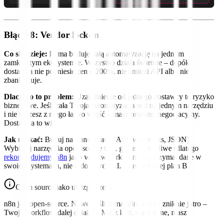
Błąd #8: Vendor lock-in
Co się dzieje:
Firma buduje całą automatyzację na jednym
zamkniętym ekosystemie. Wszystko działa świetnie – dopóki
dostawca nie podniesie cen o 200%, nie zmieni API albo nie
zbankrutuje.
Dlaczego to problem:
Uzależnienie od jednego dostawcy to ryzyko
biznesowe. Jeśli cała Twoja automatyzacja stoi na jednym narzędziu
i nie możesz z niego łatwo wyjść – masz problem negocjacyjny.
Dostawca to wie.
Jak unikać:
Buduj na standardach (API, webhooks, JSON).
Wybieraj narzędzia open-source tam, gdzie to możliwe (dlatego
rekomendujemy n8n
jako warstwę orkiestracji). Trzymaj dane w
swoich systemach, nie u dostawcy AI. I zawsze miej plan B.
Open source jako ubezpieczenie
n8n jest open-source. Nawet jeśli firma n8n GmbH zniknie jutro –
Twoje workflow dalej działają. Masz kod, masz dane, masz