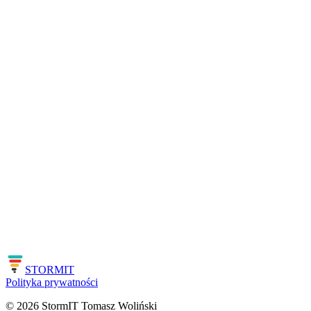
17 lat w IT
2000+ przeszkolonych
100+ wdrożeń AI
Do zobaczenia we wtorek!
21 lipca 2026, godz. 19:00
Dodaj do kalendarza Google
STORM
IT
Polityka prywatności
©
2026
StormIT Tomasz Woliński