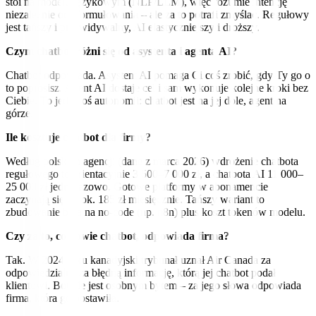
stoi na modelu językowym (NLP/LLM), więc rozumie intencję
niezależnie od sformułowania – ale za to potrafi zmyślać. Regułowy
jest tańszy i przewidywalny, AI elastyczniejszy i droższy.
Czym chatbot różni się od asystenta i agenta AI?
Chatbot odpowiada. Asystent AI pomaga Ci coś zrobić, gdy Ty go o
to poprosisz. Agent AI dostaje cel i sam wykonuje kolejne kroki bez
Ciebie. To jedna oś autonomii: chatbot jest na jej dole, agent na
górze.
Ile kosztuje chatbot dla firmy?
Według polskich agencji (dane z marca 2026) wdrożenie chatbota
regułowego to orientacyjnie 3 500–7 000 zł, a chatbota AI 11 000–
25 000 zł jednorazowo. Gotowe platformy w abonamencie
zaczynają się od ok. 185 zł miesięcznie. Tańszy wariant to
zbudowanie bota na no-code (np. n8n) plus koszt tokenów modelu.
Czy za to, co powie chatbot, odpowiada firma?
Tak. W 2024 roku kanadyjski trybunał uznał Air Canada za
odpowiedzialną za błędną informację, którą jej chatbot podał
klientowi. Bot nie jest osobnym bytem – za jego słowa odpowiada
firma, która go postawiła.