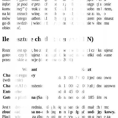
informacje podane przez chatbota na publicznie dostępnej stronie
komercyjnej”
(wyrok z lutego 2024). Bot nie jest osobnym bytem,
na który zrzucisz winę. Postawiłeś go – odpowiadasz za to, co
mówi. Dlatego chatbota AI nigdy nie puszcza się luzem: podpinasz
go do prawdziwej wiedzy firmy i pilnujesz, czego nie wolno mu
obiecywać.
Ile kosztuje chatbot (ceny w PLN)
Rozrzut jest spory, bo zależy, który świat wybierasz i czy kupujesz
gotowca, czy budujesz własnego. Orientacyjne widełki podawane
przez polskie agencje (dane z marca 2026):
Wariant
Koszt
Chatbot regułowy
ok. 3 500–7 000 zł jednorazowo
(wdrożenie)
Chatbot AI
(wdrożenie)
ok. 11 000–25 000 zł jednorazowo
Enterprise
od ok. 45 000 zł
Gotowa platforma (SaaS)
abonament od ok. 185 zł/mies
Jest też droga pośrednia, którą lubię najbardziej dla małych firm:
zbudować bota na no-code (np. n8n) i podpiąć model językowy.
Płacisz wtedy raz za zbudowanie przepływu, a potem głównie za