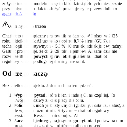
zużycie tokenów modelu – często kilkadziesiąt złotych miesięcznie
przy małym ruchu. Jak to złożyć, pokazujemy w przewodniku o
agentach AI w n8n
.
Anti-hype, bo trzeba
Chatbot to nie magiczny pracownik za darmo. W Polsce w 2025
roku jakiejkolwiek AI używało dopiero
8,7% firm
(GUS), a
technologii generatywnych –
5,3%
. Kierunek jednak jest wyraźny:
Gartner prognozuje, że do 2029 roku agentowa AI samodzielnie
rozwiąże
80% typowych spraw obsługi klienta
. Chatbot
regułowy to dziś podłoga tej drabiny, nie sufit.
Od czego zacząć
Bez wielkiego projektu. Jeden ruch na ten tydzień:
Wypisz 10 pytań,
które klienci zadają Ci najczęściej. To
Twój prawdziwy zakres pracy dla bota.
Policz, ile z nich jest sztywnych
(godziny, dostawa, status), a
ile wymaga rozumienia. Sztywne = chatbot regułowy
wystarczy. Reszta = potrzebujesz AI.
Zacznij od jednego, najczęstszego pytania
i postaw na nim
prostego bota – gotową platformą albo na no-code.