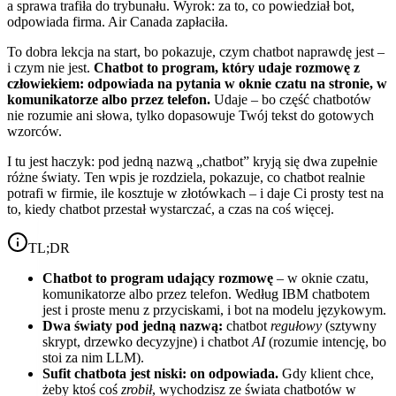
a sprawa trafiła do trybunału. Wyrok: za to, co powiedział bot,
odpowiada firma. Air Canada zapłaciła.
To dobra lekcja na start, bo pokazuje, czym chatbot naprawdę jest –
i czym nie jest.
Chatbot to program, który udaje rozmowę z
człowiekiem: odpowiada na pytania w oknie czatu na stronie, w
komunikatorze albo przez telefon.
Udaje – bo część chatbotów
nie rozumie ani słowa, tylko dopasowuje Twój tekst do gotowych
wzorców.
I tu jest haczyk: pod jedną nazwą „chatbot” kryją się dwa zupełnie
różne światy. Ten wpis je rozdziela, pokazuje, co chatbot realnie
potrafi w firmie, ile kosztuje w złotówkach – i daje Ci prosty test na
to, kiedy chatbot przestał wystarczać, a czas na coś więcej.
TL;DR
Chatbot to program udający rozmowę
– w oknie czatu,
komunikatorze albo przez telefon. Według IBM chatbotem
jest i proste menu z przyciskami, i bot na modelu językowym.
Dwa światy pod jedną nazwą:
chatbot
regułowy
(sztywny
skrypt, drzewko decyzyjne) i chatbot
AI
(rozumie intencję, bo
stoi za nim LLM).
Sufit chatbota jest niski: on odpowiada.
Gdy klient chce,
żeby ktoś coś
zrobił
, wychodzisz ze świata chatbotów w