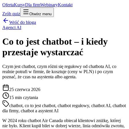
Oferta
Kursy
Dla firm
Webinary
Kontakt
Zrób quiz
Otwórz menu
Wróć do bloga
Agenci AI
Co to jest chatbot – i kiedy
przestaje wystarczać
Czym jest chatbot, czym różni się regułowy od chatbota AI, co
realnie potrafi w firmie, ile kosztuje (ceny w PLN) i po czym
poznać, że czas na asystenta albo agenta.
25 czerwca 2026
15
min czytania
chatbot, co to jest chatbot, chatbot regułowy, chatbot AI, chatbot
dla firmy, chatbot a asystent AI
W 2024 roku chatbot Air Canada obiecał klientowi zniżkę, której
nie było. Klient kupił bilet w dobrej wierze, linia odmówiła zwrotu,