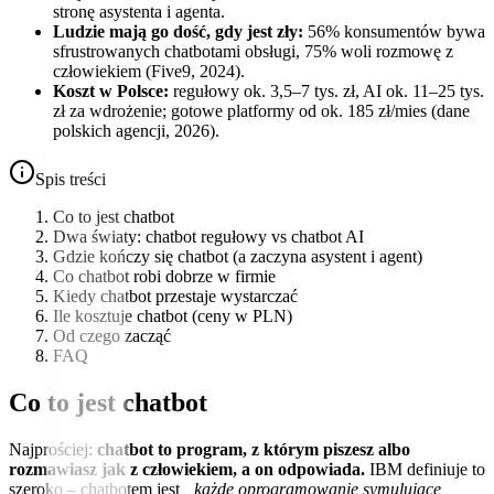
stronę asystenta i agenta.
Ludzie mają go dość, gdy jest zły:
56% konsumentów bywa
sfrustrowanych chatbotami obsługi, 75% woli rozmowę z
człowiekiem (Five9, 2024).
Koszt w Polsce:
regułowy ok. 3,5–7 tys. zł, AI ok. 11–25 tys.
zł za wdrożenie; gotowe platformy od ok. 185 zł/mies (dane
polskich agencji, 2026).
Spis treści
Co to jest chatbot
Dwa światy: chatbot regułowy vs chatbot AI
Gdzie kończy się chatbot (a zaczyna asystent i agent)
Co chatbot robi dobrze w firmie
Kiedy chatbot przestaje wystarczać
Ile kosztuje chatbot (ceny w PLN)
Od czego zacząć
FAQ
Co to jest chatbot
Najprościej:
chatbot to program, z którym piszesz albo
rozmawiasz jak z człowiekiem, a on odpowiada.
IBM definiuje to
szeroko – chatbotem jest
„każde oprogramowanie symulujące