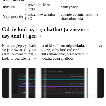
sztywność, ślepe
Ryzyko
halucynacje
uliczki
wąskie, powtarzalne
otwarte pytania, zmienne
Najlepszy do
FAQ
sformułowania
Gdzie kończy się chatbot (a zaczyna
asystent i agent)
Nawet najlepszy chatbot ma niski sufit:
on odpowiada.
I tu kończy
się jego świat. Gdy potrzebujesz, żeby ktoś coś
zrobił
–
zarezerwował termin, zmienił zamówienie, przeszedł przez pięć
kroków bez Ciebie – wychodzisz poza chatboty.
GDZIE KOŃCZY SIĘ CHATBOT
AGENT
robi sam, bez Ciebie
ASYSTENT
pomaga Ci coś zrobić
sufit chatbota
CHATBOT
odpowiada – i na tym koniec