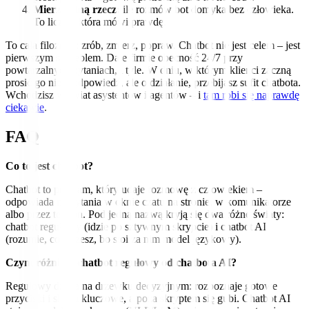
Mierz jedną rzecz:
ile rozmów bot domyka bez człowieka.
To liczba, która mówi prawdę.
To cała filozofia: zrób, zmierz, popraw. Chatbot nie jest celem – jest
pierwszym szczeblem. Daje firmie obecność 24/7 przy
powtarzalnych pytaniach, i tyle. W dniu, w którym klienci zaczną
prosić go nie o odpowiedź, ale o działanie, przebijasz sufit chatbota.
Wchodzisz w świat asystentów i agentów – i
tam robi się naprawdę
ciekawie
.
FAQ
Co to jest chatbot?
Chatbot to program, który udaje rozmowę z człowiekiem –
odpowiada na pytania w oknie czatu na stronie, w komunikatorze
albo przez telefon. Pod jedną nazwą kryją się dwa różne światy:
chatbot regułowy (idzie po sztywnym skrypcie) i chatbot AI
(rozumie, co piszesz, bo stoi za nim model językowy).
Czym różni się chatbot regułowy od chatbota AI?
Regułowy działa na drzewku decyzyjnym: rozpoznaje gotowe
przyciski i słowa kluczowe, a poza skryptem się gubi. Chatbot AI