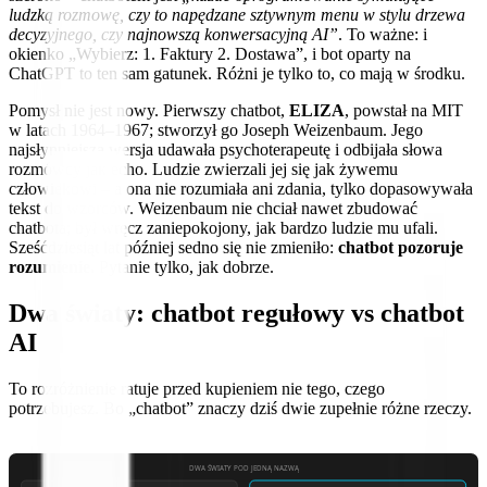
ludzką rozmowę, czy to napędzane sztywnym menu w stylu drzewa
decyzyjnego, czy najnowszą konwersacyjną AI”
. To ważne: i
okienko „Wybierz: 1. Faktury 2. Dostawa”, i bot oparty na
ChatGPT to ten sam gatunek. Różni je tylko to, co mają w środku.
Pomysł nie jest nowy. Pierwszy chatbot,
ELIZA
, powstał na MIT
w latach 1964–1967; stworzył go Joseph Weizenbaum. Jego
najsłynniejsza wersja udawała psychoterapeutę i odbijała słowa
rozmówcy jak echo. Ludzie zwierzali jej się jak żywemu
człowiekowi – a ona nie rozumiała ani zdania, tylko dopasowywała
tekst do wzorców. Weizenbaum nie chciał nawet zbudować
chatbota; był wręcz zaniepokojony, jak bardzo ludzie mu ufali.
Sześćdziesiąt lat później sedno się nie zmieniło:
chatbot pozoruje
rozumienie.
Pytanie tylko, jak dobrze.
Dwa światy: chatbot regułowy vs chatbot
AI
To rozróżnienie ratuje przed kupieniem nie tego, czego
potrzebujesz. Bo „chatbot” znaczy dziś dwie zupełnie różne rzeczy.
DWA ŚWIATY POD JEDNĄ NAZWĄ