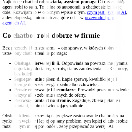
Najkrócej:
chatbot odpowiada, asystent pomaga Ci coś zrobić,
agent robi to sam.
To jedna oś autonomii, a chatbot siedzi na jej
dole. Rozwijam to w osobnym wpisie o tym,
czym jest asystent AI
,
a deweloperską, autonomiczną górę osi – w
przewodniku po
agentach AI
.
Co chatbot robi dobrze w firmie
Bez przesady i bez straszenia – oto sprawy, w których dobrze
ustawiony chatbot realnie pomaga:
Obsługa pierwszej linii.
Odpowiada na powtarzalne pytania
o godziny, dostawę, zwroty, status zamówienia – o 3 w nocy,
bez kolejki.
Segregowanie zgłoszeń.
Łapie sprawę, kwalifikuje ją i
kieruje do właściwego działu albo człowieka.
Proste rezerwacje i formularze.
Prowadzi przez umówienie
wizyty albo zebranie danych do oferty.
Pierwszy kontakt na stronie.
Zagaduje, zbiera pytanie i
kontakt, zanim odwiedzający zniknie.
Obsługa klienta to zresztą największe zastosowanie chatbotów na
rynku. Im węższy i lepiej opisany problem, tym lepiej chatbot sobie
radzi – i tym mniej powodów, żeby przepłacać za wersję AI.