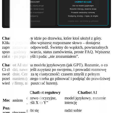
CHATBOT REGUŁOWY
CHATBOT AI (LLM)
Drzewko decyzyjne, sztywny skrypt
Stoi na modelu językowym
Rozpoznaje przyciski i słowa klucze
Rozumie intencję, dowolne słowa
Poza skryptem: „nie zrozumiałem”
Prowadzi swobodną rozmowę
Tani i przewidywalny
Elastyczny, droższy – i bywa, że zmyśla
nie rozumie – dopasowuje
rozumie sens – ale trzeba go pilnować
Chatbot regułowy
idzie po drzewku, które ktoś ułożył z góry.
Klikasz przycisk albo wpiszesz rozpoznane słowo – dostajesz
zaprogramowaną odpowiedź. Świetny do wąskich, powtarzalnych
spraw: godziny otwarcia, status zamówienia, proste FAQ. Wpiszesz
coś nie po jego myśli i pada: „nie zrozumiałem”.
Chatbot AI
stoi na modelu językowym (jak GPT). Rozumie, o co
Ci chodzi, nawet jeśli zapytasz po swojemu, i prowadzi rozmowę
swobodnie. Cena za tę elastyczność: czasem zmyśli z pełnym
przekonaniem (dlatego trzeba go pilnować i podpiąć do prawdziwej
wiedzy firmy, nie puszczać luzem).
Chatbot regułowy
Chatbot AI
drzewo decyzyjne,
model językowy, rozumie
Mechanizm
„jeśli X to Y”
intencję
Poza
gubi się
radzi sobie
scenariuszem