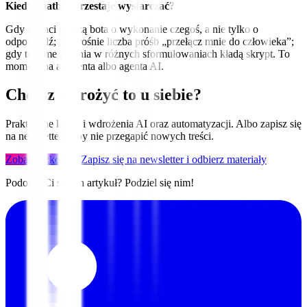
Kiedy chatbot przestaje wystarczać?
Gdy klienci proszą bota o wykonanie czegoś, a nie tylko o
odpowiedź; gdy rośnie liczba próśb „przełącz mnie do człowieka”;
gdy te same pytania w różnych sformułowaniach kładą skrypt. To
moment na asystenta albo agenta AI.
Chcesz wdrożyć to u siebie?
Praktyczne kursy i wdrożenia AI oraz automatyzacji. Albo zapisz się
na newsletter, żeby nie przegapić nowych treści.
Zobacz szkolenia
Zapisz się na newsletter i odbierz materiały
Podobał Ci się ten artykuł? Podziel się nim!