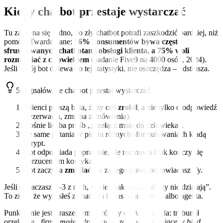
Kiedy chatbot przestaje wystarczać
Tu zaczyna się sedno, bo zły chatbot potrafi zaszkodzić bardziej, niż
pomóc. Twarde dane:
56% konsumentów bywa często
sfrustrowanych chatbotami obsługi klienta, a 75% woli
rozmawiać z człowiekiem
(badanie Five9 na 4000 osób, 2024).
Jeśli Twój bot dolewa do tej statystyki, nie oszczędza – odstrasza.
5 sygnałów, że chatbot przestał wystarczać
Klienci proszą bota, żeby coś
zrobił
, a nie tylko o odpowiedź
(rezerwacja, zmiana zamówienia).
Rośnie liczba próśb „przełącz mnie do człowieka”.
Te same pytania w pięciu różnych sformułowaniach kładą
skrypt.
Bot odpowiada poprawnie, ale rozmowa i tak kończy się
porzuceniem koszyka.
Bot zaczyna
zmyślać
– a za jego słowa odpowiadasz Ty.
Jeśli odhaczasz 2–3 z nich, to nie znak, że „chatboty nie działają”.
To znak, że wyrosłeś z chatbota i czas na asystenta albo agenta.
Punkt 5 nie jest straszeniem. Wróćmy do Air Canada: trybunał
orzekł, że
„firma może odpowiadać za wprowadzające w błąd