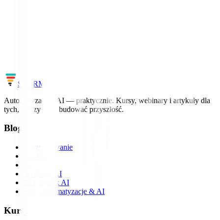
Zobacz profil →
Chcesz nadążać za światem AI?
Uczymy AI i automatyzacji na realnych projektach – bez ściemy, z
konkretami.
Zobacz kursy
Cała mapa AI
STORM
IT
Automatyzacja i AI — praktycznie. Kursy, webinary i artykuły dla
tych, którzy chcą budować przyszłość.
Blog
Programowanie
DevOps
AI
📡 Radar AI
📖 Słownik AI
Blog Automatyzacje & AI
Kursy