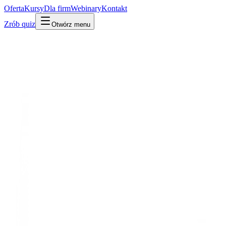
Oferta
Kursy
Dla firm
Webinary
Kontakt
Zrób quiz
Otwórz menu
Kto jest kim w AI
Osoba
Naukowiec
Chris Olah
Współzałożyciel Anthropic, pionier interpretowalności · Anthropic
Uczy, jak zajrzeć do środka modelu. Zrobił to bez dyplomu uczelni.
Po ludzku
W praktyce
Technicznie
Współzałożyciel Anthropic i pionier interpretowalności – dziedziny,
która próbuje zrozumieć, co naprawdę dzieje się wewnątrz modelu
AI. Nie ma dyplomu uczelni.
Po co Ci to
Dowód, że w AI liczy się robota i publiczne dzielenie się wiedzą,
nie papier z uczelni – mocny argument dla samouków.