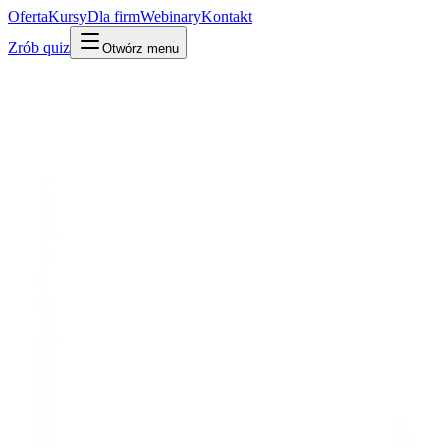
Oferta
Kursy
Dla firm
Webinary
Kontakt
Zrób quiz
Otwórz menu
Kto jest kim w AI
Wydarzenie
Era agentowa
🔥 Trending 2026
⭐ Must-know
Claude 4 – Opus i Sonnet napędzają agentowe
kodowanie
V 2025 · Era agentowa
Claude Opus 4 zostaje wzorcem do kodu i zasila Claude Code –
maszynę przychodową Anthropic.
Po ludzku
W praktyce
Technicznie
Anthropic wypuścił rodzinę Claude 4 (Opus 4 i Sonnet 4) – modele
zaprojektowane pod długie, samodzielne zadania, zwłaszcza
programowanie. To one stoją za Claude Code.
Po co Ci to