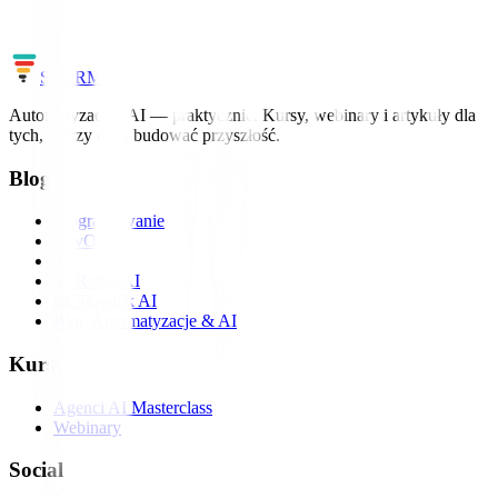
konkretami.
Zobacz kursy
Cała mapa AI
STORM
IT
Automatyzacja i AI — praktycznie. Kursy, webinary i artykuły dla
tych, którzy chcą budować przyszłość.
Blog
Programowanie
DevOps
AI
📡 Radar AI
📖 Słownik AI
Blog Automatyzacje & AI
Kursy
Agenci AI Masterclass
Webinary
Social