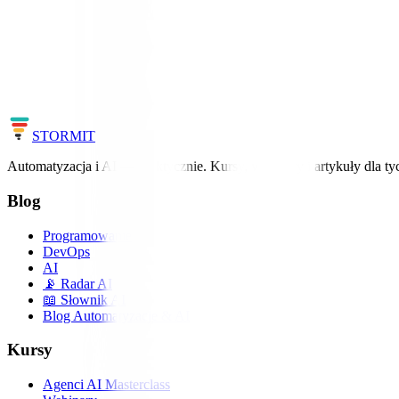
Zobacz profil →
Chcesz nadążać za światem AI?
Uczymy AI i automatyzacji na realnych projektach – bez ściemy, z ko
Zobacz kursy
Cała mapa AI
STORM
IT
Automatyzacja i AI — praktycznie. Kursy, webinary i artykuły dla ty
Blog
Programowanie
DevOps
AI
📡 Radar AI
📖 Słownik AI
Blog Automatyzacje & AI
Kursy
Agenci AI Masterclass