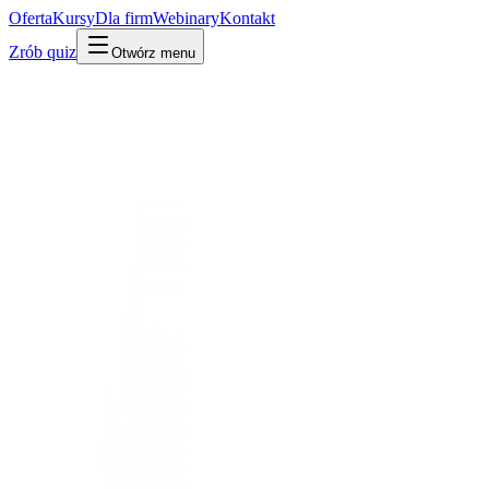
Oferta
Kursy
Dla firm
Webinary
Kontakt
Zrób quiz
Otwórz menu
Kto jest kim w AI
Firma
Polska / Europa
🔥 Trending 2026
⭐ Must-know
ElevenLabs
Polska / Europa · zał. 2022
Jednorożec głosowego AI od dwóch Polaków. Słyszysz go, nie wiedz
Po ludzku
W praktyce
Technicznie
Firma tworząca najlepsze syntetyczne głosy AI (lektor, dubbing, klo
Po co Ci to
Polski sukces, którego prawdopodobnie używasz, nie zdając sobie z t