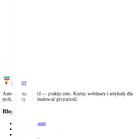
5-dniowy pucz w OpenAI
Zarząd zwolnił Altmana. Po 5 dniach wrócił, a oni wylecieli.
Zobacz profil →
Chcesz nadążać za światem AI?
Uczymy AI i automatyzacji na realnych projektach – bez ściemy, z
konkretami.
Zobacz kursy
Cała mapa AI
STORM
IT
Automatyzacja i AI — praktycznie. Kursy, webinary i artykuły dla
tych, którzy chcą budować przyszłość.
Blog
Programowanie
DevOps
AI