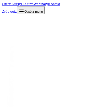
Oferta
Kursy
Dla firm
Webinary
Kontakt
Zrób quiz
Otwórz menu
Kto jest kim w AI
Wydarzenie
Era agentowa
Wielki exodus: SSI i Thinking Machines
VI 2024 · Era agentowa
Po puczu gwiazdy OpenAI odchodzą i zakładają miliardowe laby
bez produktu.
Po ludzku
W praktyce
Technicznie
Po puczu odeszli najwięksi: Ilya Sutskever założył Safe
Superintelligence (SSI), a była CTO Mira Murati – Thinking
Machines Lab.
Po co Ci to
Dowód, że w AI to ludzie i reputacja są aktywem, nie logo firmy.