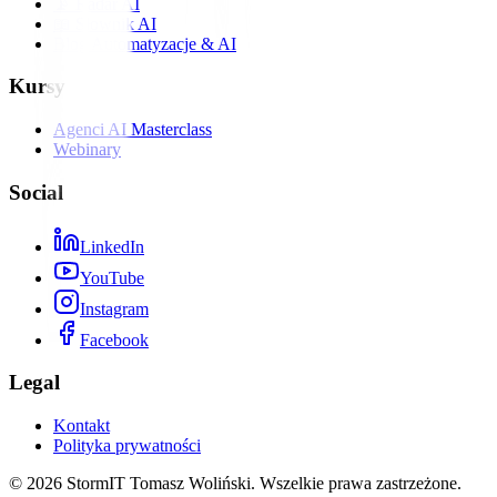
📡 Radar AI
📖 Słownik AI
Blog Automatyzacje & AI
Kursy
Agenci AI Masterclass
Webinary
Social
LinkedIn
YouTube
Instagram
Facebook
Legal
Kontakt
Polityka prywatności
©
2026
StormIT Tomasz Woliński. Wszelkie prawa zastrzeżone.