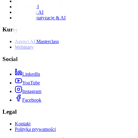
AI
📡 Radar AI
📖 Słownik AI
Blog Automatyzacje & AI
Kursy
Agenci AI Masterclass
Webinary
Social
LinkedIn
YouTube
Instagram
Facebook
Legal
Kontakt
Polityka prywatności