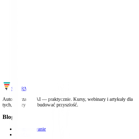
Frontier lab
Inceptive
Współautor transformera poszedł projektować leki, nie czatboty.
Zobacz profil →
Chcesz nadążać za światem AI?
Uczymy AI i automatyzacji na realnych projektach – bez ściemy, z
konkretami.
Zobacz kursy
Cała mapa AI
STORM
IT
Automatyzacja i AI — praktycznie. Kursy, webinary i artykuły dla
tych, którzy chcą budować przyszłość.
Blog
Programowanie
DevOps