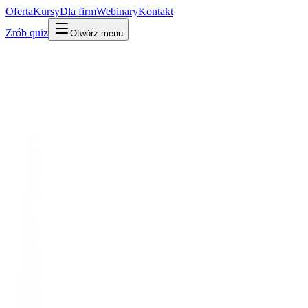
Oferta
Kursy
Dla firm
Webinary
Kontakt
Zrób quiz
Otwórz menu
Kto jest kim w AI
Osoba
Architekt przełomu
Jakob Uszkoreit
Współautor transformera, założyciel Inceptive · Inceptive
Jeden z 8 autorów transformera. Odszedł z Google projektować
leki, nie czatboty.
Po ludzku
W praktyce
Technicznie
Współautor pracy z 2017, która dała początek dzisiejszym modelom
językowym. Po Google założył Inceptive – firmę projektującą leki
mRNA za pomocą AI.
Po co Ci to
Kolejny dowód, że twórcy fundamentu AI poszli rozwiązywać
realne problemy (zdrowie), nie robić kolejnego czatu.