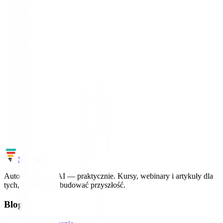
Automatyzacja / agenci
🔥
⭐
n8n
Narzędzie, na którym buduje się agentów i automaty. Nasz
domyślny stack.
Zobacz profil →
Chcesz nadążać za światem AI?
Uczymy AI i automatyzacji na realnych projektach – bez ściemy, z
konkretami.
Zobacz kursy
Cała mapa AI
STORM
IT
Automatyzacja i AI — praktycznie. Kursy, webinary i artykuły dla
tych, którzy chcą budować przyszłość.
Blog