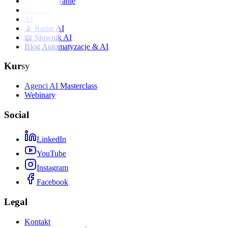
Programowanie
DevOps
AI
📡 Radar AI
📖 Słownik AI
Blog Automatyzacje & AI
Kursy
Agenci AI Masterclass
Webinary
Social
LinkedIn
YouTube
Instagram
Facebook
Legal
Kontakt