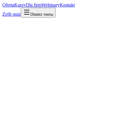
Oferta
Kursy
Dla firm
Webinary
Kontakt
Zrób quiz
Otwórz menu
Kto jest kim w AI
Firma
Automatyzacja / agenci
🔥 Trending 2026
Ollama
Automatyzacja / agenci · zał. 2023
Docker dla modeli językowych. Jedna komenda i model działa u
Ciebie.
Po ludzku
W praktyce
Technicznie
Najprostszy sposób, by uruchomić model AI (Llama, DeepSeek,
Bielik) na własnym komputerze lub serwerze, bez chmury i bez
kosztu API.
Po co Ci to
Konkret numer 1 dla polskiego MŚP pod RODO i self-host:
odpalasz model u siebie, dane nie wychodzą na zewnątrz, zero