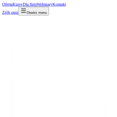
Oferta
Kursy
Dla firm
Webinary
Kontakt
Zrób quiz
Otwórz menu
Kto jest kim w AI
Wydarzenie
Zimy AI
⭐ Must-know
Pierwsza zima AI
1974 · Zimy AI
Obietnice się nie ziściły, pieniądze wyschły. AI zamarzła na lata.
Po ludzku
W praktyce
Technicznie
Okres, gdy AI nie dowiozła obietnic, a rządy i inwestorzy zakręcili
kurek z pieniędzmi. Pierwsza wielka zadyszka dziedziny.
Po co Ci to
Lekcja o cyklach hype'u – przydatna, gdy dziś znów wszyscy
obiecują cuda.