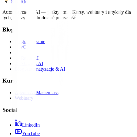
STORM
IT
Automatyzacja i AI — praktycznie. Kursy, webinary i artykuły dla
tych, którzy chcą budować przyszłość.
Blog
Programowanie
DevOps
AI
📡 Radar AI
📖 Słownik AI
Blog Automatyzacje & AI
Kursy
Agenci AI Masterclass
Webinary
Social
LinkedIn
YouTube