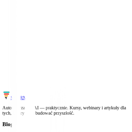
Zobacz profil →
Współzałożyciel Pathway, ex-Google Brain
Jan Chorowski
Polak, którego badania nad uwagą trafiły do rodowodu
transformera.
Zobacz profil →
Chcesz nadążać za światem AI?
Uczymy AI i automatyzacji na realnych projektach – bez ściemy, z
konkretami.
Zobacz kursy
Cała mapa AI
STORM
IT
Automatyzacja i AI — praktycznie. Kursy, webinary i artykuły dla
tych, którzy chcą budować przyszłość.
Blog