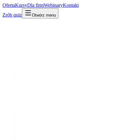
Oferta
Kursy
Dla firm
Webinary
Kontakt
Zrób quiz
Otwórz menu
Kto jest kim w AI
Osoba
Założyciel / CEO
Zuzanna Stamirowska
Współzałożycielka i CEO Pathway · Pathway
Polska CEO frontier deep-techu. Jej inwestorem jest współautor
transformera.
Po ludzku
W praktyce
Technicznie
Współzałożycielka i CEO Pathway – polskiego deep-techu
pracującego nad 'Live AI' i eksperymentalnymi architekturami po
transformerze. Inwestorem jest Łukasz Kaiser.
Po co Ci to
Polskie drzewo AI poza znanymi nazwiskami: kobieta-CEO frontier
deep-techu, z bezpośrednim linkiem do współautora transformera.