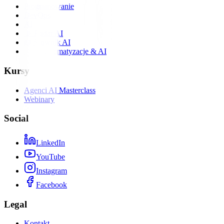
Programowanie
DevOps
AI
📡 Radar AI
📖 Słownik AI
Blog Automatyzacje & AI
Kursy
Agenci AI Masterclass
Webinary
Social
LinkedIn
YouTube
Instagram
Facebook
Legal
Kontakt