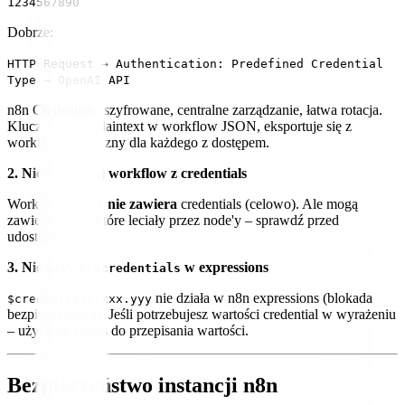
1234567890
Dobrze:
HTTP Request → Authentication: Predefined Credential
Type → OpenAI API
n8n Credentials: szyfrowane, centralne zarządzanie, łatwa rotacja.
Klucz w node: plaintext w workflow JSON, eksportuje się z
workflow, widoczny dla każdego z dostępem.
2. Nie eksportuj workflow z credentials
Workflow JSON
nie zawiera
credentials (celowo). Ale mogą
zawierać dane, które leciały przez node'y – sprawdź przed
udostępnieniem.
3. Nie używaj
w expressions
$credentials
nie działa w n8n expressions (blokada
$credentials.xxx.yyy
bezpieczeństwa). Jeśli potrzebujesz wartości credential w wyrażeniu
– użyj Edit Fields do przepisania wartości.
Bezpieczeństwo instancji n8n