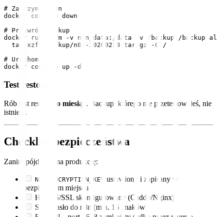
# Zatrzymaj n8n

docker compose down

# Przywróć backup

docker run --rm -v n8n_data:/data -v /backup:/backup al
  tar xzf /backup/n8n-20260218.tar.gz -C /

# Uruchom n8n

Test restore
Rób test restore
co miesiąc
. Backup, którego nie przetestowałeś, nie
istnieje.
Checklist bezpieczeństwa
Zanim pójdziesz na produkcję:
ustawiony i zapisany w
N8N_ENCRYPTION_KEY
bezpiecznym miejscu
HTTPS/SSL skonfigurowany (Caddy/Nginx)
Silne hasło do n8n (min. 16 znaków)
Firewall – port 5678 zamknięty (tylko przez reverse