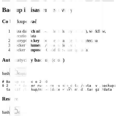
Backup i disaster recovery
Co backupować
Baza danych n8n
– credentials (szyfrowane), workflow,
execution data
Encryption key
– bez niego baza jest bezużyteczna
Docker volumes
–
/home/node/.n8n
Docker compose + Caddyfile
– konfiguracja
Automatyczny backup (cron)
bash
Kopiuj
# Backup co noc o 2:00

0 2 * * * docker run --rm -v n8n_data:/data -v /backup:
Restore
bash
Kopiuj