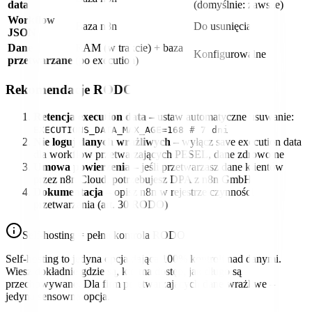
data
(domyślnie: zawsze)
Workflow
Baza n8n
Do usunięcia
JSON
Dane
RAM (w trakcie) + baza
Konfigurowalne
przetwarzane
(po execution)
Rekomendacje RODO
Retencja execution data
– ustaw automatyczne usuwanie:
EXECUTIONS_DATA_MAX_AGE=168 # 7 dni
Nie loguj danych wrażliwych
– wyłącz save execution data
dla workflow przetwarzających PESEL, dane zdrowotne
Umowa powierzenia
– jeśli przetwarzasz dane klientów
przez n8n Cloud, potrzebujesz DPA z n8n GmbH
Dokumentacja
– opisz n8n w rejestrze czynności
przetwarzania (art. 30 RODO)
Self-hosting = pełna kontrola RODO
Self-hosting to jedyna opcja dająca 100% kontroli nad danymi.
Wiesz dokładnie gdzie są, kto ma dostęp, jak długo są
przechowywane. Dla firm przetwarzających dane wrażliwe –
jedyna sensowna opcja.