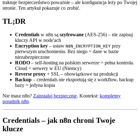
traktuje bezpieczeństwo poważnie – ale konfiguracja leży po Twojej
stronie. Ten artykuł pokazuje co zrobić.
TL;DR
Credentials
w n8n są
szyfrowane
(AES-256) – nie zapisuj
kluczy API w node'ach
Encryption key
– ustaw
przy
N8N_ENCRYPTION_KEY
pierwszym uruchomieniu. Bez niego = dane w bazie
niezabezpieczone
RODO
– self-hosting na polskim serwerze = pełna kontrola.
Cloud = serwery w EU (Niemcy)
Reverse proxy
+ SSL – obowiązkowe na produkcji
Backup
– credentials nie eksportują się z workflow, backup
bazy = jedyna kopia
Nie masz n8n?
Zainstaluj bezpiecznie
. Kontekst:
kompletny
poradnik n8n
.
Credentials – jak n8n chroni Twoje
klucze