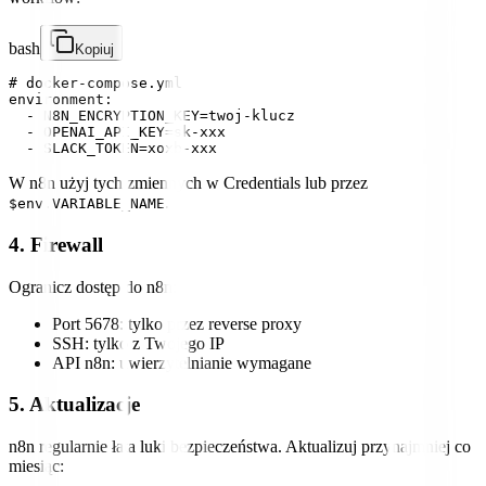
bash
Kopiuj
# docker-compose.yml

environment:

  - N8N_ENCRYPTION_KEY=twoj-klucz

  - OPENAI_API_KEY=sk-xxx

W n8n użyj tych zmiennych w Credentials lub przez
.
$env.VARIABLE_NAME
4. Firewall
Ogranicz dostęp do n8n:
Port 5678: tylko przez reverse proxy
SSH: tylko z Twojego IP
API n8n: uwierzytelnianie wymagane
5. Aktualizacje
n8n regularnie łata luki bezpieczeństwa. Aktualizuj przynajmniej co
miesiąc: