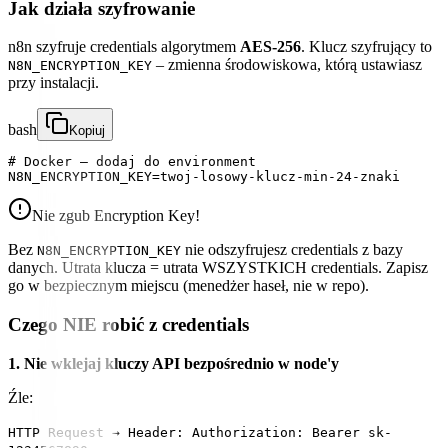
Jak działa szyfrowanie
n8n szyfruje credentials algorytmem
AES-256
. Klucz szyfrujący to
– zmienna środowiskowa, którą ustawiasz
N8N_ENCRYPTION_KEY
przy instalacji.
bash
Kopiuj
# Docker – dodaj do environment

Nie zgub Encryption Key!
Bez
nie odszyfrujesz credentials z bazy
N8N_ENCRYPTION_KEY
danych. Utrata klucza = utrata WSZYSTKICH credentials. Zapisz
go w bezpiecznym miejscu (menedżer haseł, nie w repo).
Czego NIE robić z credentials
1. Nie wklejaj kluczy API bezpośrednio w node'y
Źle:
HTTP Request → Header: Authorization: Bearer sk-