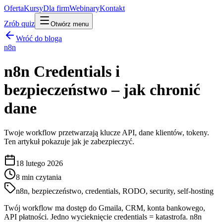
Oferta
Kursy
Dla firm
Webinary
Kontakt
Zrób quiz
Otwórz menu
Wróć do bloga
n8n
n8n Credentials i
bezpieczeństwo – jak chronić
dane
Twoje workflow przetwarzają klucze API, dane klientów, tokeny.
Ten artykuł pokazuje jak je zabezpieczyć.
18 lutego 2026
8
min czytania
n8n, bezpieczeństwo, credentials, RODO, security, self-hosting
Twój workflow ma dostęp do Gmaila, CRM, konta bankowego,
API płatności. Jedno wycieknięcie credentials = katastrofa. n8n