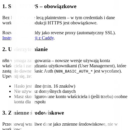
1. SSL/HTTPS – obowiązkowe
Bez HTTPS dane lecą plaintextem – w tym credentials i dane
workflow. Na produkcji HTTPS jest obowiązkowe.
Rozwiązanie: Caddy jako reverse proxy (automatyczny SSL).
Instrukcja instalacji z Caddy
.
2. Uwierzytelnianie
n8n wymaga zalogowania – nowsze wersje używają konta
właściciela i zarządzania użytkownikami (User Management), które
zastąpiło dawne Basic Auth (
jest wycofane).
N8N_BASIC_AUTH_*
Upewnij się, że:
Hasło jest silne (min. 16 znaków)
Nie używasz domyślnych danych
Masz skonfigurowane konto właściciela i (jeśli trzeba) osobne
konta dla zespołu
3. Zmienne środowiskowe
Przechowuj wrażliwe dane jako zmienne środowiskowe, nie w
workflow: