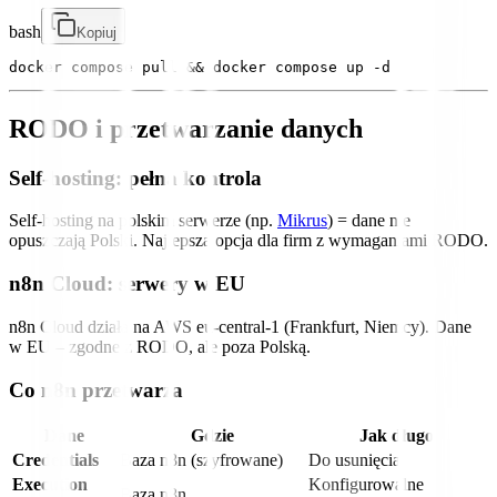
bash
Kopiuj
RODO i przetwarzanie danych
Self-hosting: pełna kontrola
Self-hosting na polskim serwerze (np.
Mikrus
) = dane nie
opuszczają Polski. Najlepsza opcja dla firm z wymaganiami RODO.
n8n Cloud: serwery w EU
n8n Cloud działa na AWS eu-central-1 (Frankfurt, Niemcy). Dane
w EU – zgodne z RODO, ale poza Polską.
Co n8n przetwarza
Dane
Gdzie
Jak długo
Credentials
Baza n8n (szyfrowane)
Do usunięcia
Execution
Konfigurowalne
Baza n8n