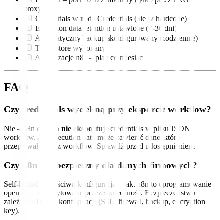
proxy)
Credentials w node Credentials (nie w hardcode)
Execution data retention ustawione (7-30 dni)
Automatyczny backup skonfigurowany (codziennie)
Test restore wykonany
Aktualizacje n8n – plan co miesiąc
FAQ
Czy credentials wyciekną przy eksporcie workflow?
Nie – n8n celowo
nie eksportuje
credentials w pliku JSON
workflow. Ale execution data może zawierać dane, które
przepływały przez workflow. Sprawdź przed udostępnieniem.
Czy n8n jest bezpieczny dla danych firmowych?
Self-hosted z właściwą konfiguracją – tak. n8n to oprogramowanie
open source, audytowane przez społeczność. Bezpieczeństwo
zależy od Twojej konfiguracji (SSL, firewall, backup, encryption
key).