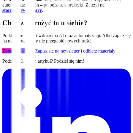
automatyzacji i n8n – po polsku, z praktyki. Zajrzyj na
stormit.pl/webinary
.
Chcesz wdrożyć to u siebie?
Praktyczne kursy i wdrożenia AI oraz automatyzacji. Albo zapisz się
na newsletter, żeby nie przegapić nowych treści.
Zobacz szkolenia
Zapisz się na newsletter i odbierz materiały
Podobał Ci się ten artykuł? Podziel się nim!