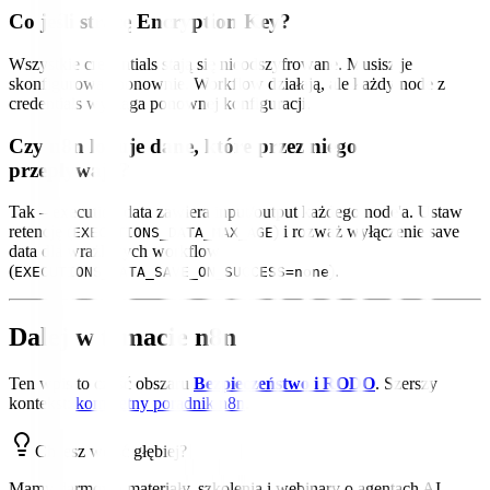
Co jeśli stracę Encryption Key?
Wszystkie credentials stają się nieodszyfrowane. Musisz je
skonfigurować ponownie. Workflow działają, ale każdy node z
credentials wymaga ponownej konfiguracji.
Czy n8n loguje dane, które przez niego
przepływają?
Tak – execution data zawiera input/output każdego node'a. Ustaw
retencję (
) i rozważ wyłączenie save
EXECUTIONS_DATA_MAX_AGE
data dla wrażliwych workflow
(
).
EXECUTIONS_DATA_SAVE_ON_SUCCESS=none
Dalej w temacie n8n
Ten wpis to część obszaru
Bezpieczeństwo i RODO
. Szerszy
kontekst:
kompletny poradnik n8n
.
Chcesz wejść głębiej?
Mamy darmowe materiały, szkolenia i webinary o agentach AI,