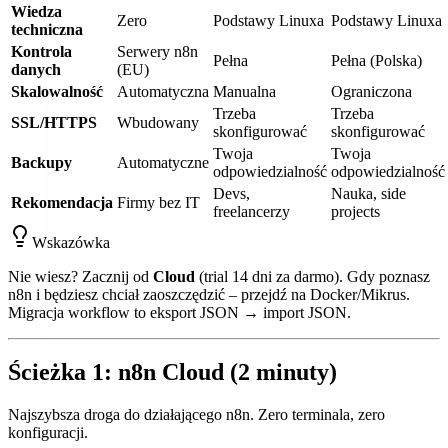
Wiedza
Zero
Podstawy Linuxa
Podstawy Linuxa
techniczna
Kontrola
Serwery n8n
Pełna
Pełna (Polska)
danych
(EU)
Skalowalność
Automatyczna
Manualna
Ograniczona
Trzeba
Trzeba
SSL/HTTPS
Wbudowany
skonfigurować
skonfigurować
Twoja
Twoja
Backupy
Automatyczne
odpowiedzialność
odpowiedzialność
Devs,
Nauka, side
Rekomendacja
Firmy bez IT
freelancerzy
projects
Wskazówka
Nie wiesz? Zacznij od
Cloud
(trial 14 dni za darmo). Gdy poznasz
n8n i będziesz chciał zaoszczędzić – przejdź na Docker/Mikrus.
Migracja workflow to eksport JSON → import JSON.
Ścieżka 1: n8n Cloud (2 minuty)
Najszybsza droga do działającego n8n. Zero terminala, zero
konfiguracji.