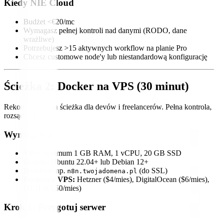
Kiedy NIE Cloud
Budżet <€20/mc
Wymagasz pełnej kontroli nad danymi (RODO, dane
wrażliwe)
Potrzebujesz >15 aktywnych workflow na planie Pro
Chcesz customowe node'y lub niestandardową konfigurację
Ścieżka 2: Docker na VPS (30 minut)
Rekomendowana ścieżka dla devów i freelancerów. Pełna kontrola,
rozsądny koszt.
Wymagania
VPS:
minimum 1 GB RAM, 1 vCPU, 20 GB SSD
System:
Ubuntu 22.04+ lub Debian 12+
Domena:
np.
(do SSL)
n8n.twojadomena.pl
Dostawcy VPS:
Hetzner ($4/mies), DigitalOcean ($6/mies),
OVH (€3,50/mies)
Krok 1: Przygotuj serwer