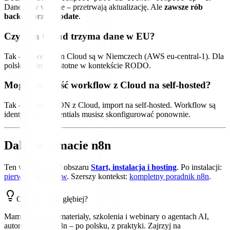
Dane są w volume – przetrwają aktualizację. Ale
zawsze rób
backup przed update
.
Czy n8n Cloud trzyma dane w EU?
Tak – serwery n8n Cloud są w Niemczech (AWS eu-central-1). Dla
polskich firm to istotne w kontekście RODO.
Mogę przenieść workflow z Cloud na self-hosted?
Tak – eksport JSON z Cloud, import na self-hosted. Workflow są
identyczne. Credentials musisz skonfigurować ponownie.
Dalej w temacie n8n
Ten wpis to część obszaru
Start, instalacja i hosting
. Po instalacji:
pierwszy workflow
. Szerszy kontekst:
kompletny poradnik n8n
.
Chcesz wejść głębiej?
Mamy darmowe materiały, szkolenia i webinary o agentach AI,
automatyzacji i n8n – po polsku, z praktyki. Zajrzyj na