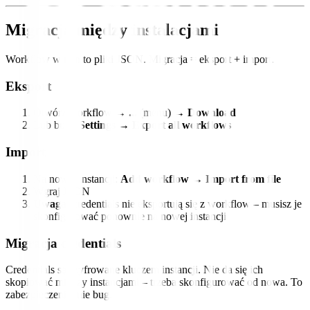
Migracja między instalacjami
Workflow w n8n to pliki JSON. Migracja = eksport + import.
Eksport
Otwórz workflow →
...
(menu) →
Download
Lub bulk:
Settings → Export all workflows
Import
Na nowej instancji:
Add workflow → Import from file
Wgraj JSON
Uwaga:
credentials nie eksportują się z workflow – musisz je
skonfigurować ponownie na nowej instancji
Migracja credentials
Credentials są szyfrowane kluczem instancji. Nie da się ich
skopiować między instancjami – trzeba skonfigurować od nowa. To
zabezpieczenie, nie bug.