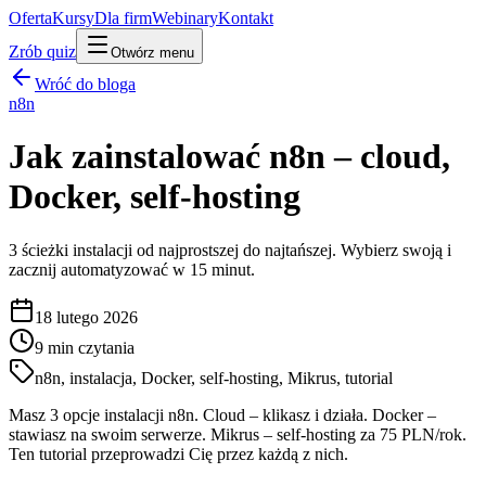
Oferta
Kursy
Dla firm
Webinary
Kontakt
Zrób quiz
Otwórz menu
Wróć do bloga
n8n
Jak zainstalować n8n – cloud,
Docker, self-hosting
3 ścieżki instalacji od najprostszej do najtańszej. Wybierz swoją i
zacznij automatyzować w 15 minut.
18 lutego 2026
9
min czytania
n8n, instalacja, Docker, self-hosting, Mikrus, tutorial
Masz 3 opcje instalacji n8n. Cloud – klikasz i działa. Docker –
stawiasz na swoim serwerze. Mikrus – self-hosting za 75 PLN/rok.
Ten tutorial przeprowadzi Cię przez każdą z nich.