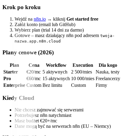
Krok po kroku
Wejdź na
n8n.io
→ kliknij
Get started free
Załóż konto (email lub GitHub)
Wybierz plan (trial 14 dni za darmo)
Gotowe – masz działający n8n pod adresem
twoja-
nazwa.app.n8n.cloud
Plany cenowe (2026)
Plan
Cena
Workflow
Execution
Dla kogo
Starter
€20/mc
5 aktywnych
2 500/mies
Nauka, testy
Pro
€60/mc
15 aktywnych
10 000/mies
Freelancerzy
Enterprise
Custom
Bez limitu
Custom
Firmy
Kiedy Cloud
Nie chcesz zajmować się serwerami
Potrzebujesz n8n natychmiast
Masz budżet €20+/mc
Dane mogą być na serwerach n8n (EU – Niemcy)