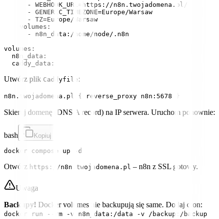
      - WEBHOOK_URL=https://n8n.twojadomena.pl/

      - GENERIC_TIMEZONE=Europe/Warsaw

      - TZ=Europe/Warsaw

    volumes:

      - n8n_data:/home/node/.n8n

volumes:

  n8n_data:

Utwórz plik
:
Caddyfile
n8n.twojadomena.pl { reverse_proxy n8n:5678 }
Skieruj domenę (DNS A record) na IP serwera. Uruchom ponownie:
bash
Kopiuj
Otwórz
– n8n z SSL gotowy.
https://n8n.twojadomena.pl
Uwaga
Backupy!
Docker volumes nie backupują się same. Dodaj cron:
docker run --rm -v n8n_data:/data -v /backup:/backup