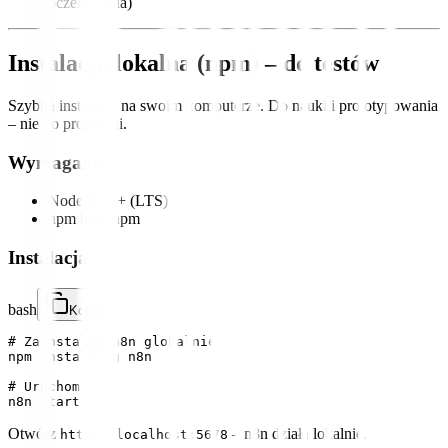
oczekiwania)
Instalacja lokalna (npm) – do testów
Szybka instalacja na swoim komputerze. Do nauki i prototypowania
– nie do produkcji.
Wymagania
Node.js 18+ (LTS)
npm lub pnpm
Instalacja
bash
Kopiuj
# Zainstaluj n8n globalnie

npm install -g n8n

# Uruchom

Otwórz
– n8n działa lokalnie.
http://localhost:5678