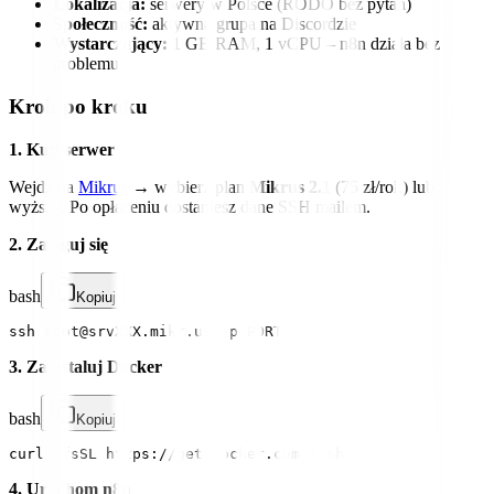
Lokalizacja:
serwery w Polsce (RODO bez pytań)
Społeczność:
aktywna grupa na Discordzie
Wystarczający:
1 GB RAM, 1 vCPU – n8n działa bez
problemu
Krok po kroku
1. Kup serwer
Wejdź na
Mikrus
→ wybierz plan
Mikrus 2.1
(75 zł/rok) lub
wyższy. Po opłaceniu dostaniesz dane SSH mailem.
2. Zaloguj się
bash
Kopiuj
3. Zainstaluj Docker
bash
Kopiuj
4. Uruchom n8n