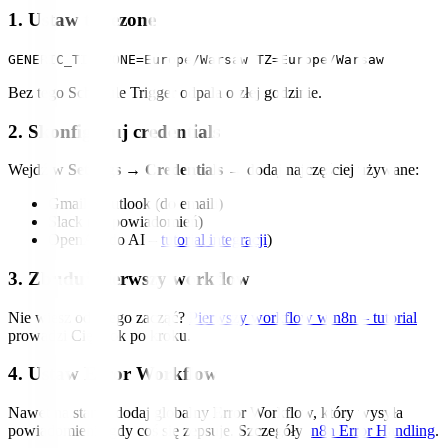
1. Ustaw timezone
GENERIC_TIMEZONE=Europe/Warsaw TZ=Europe/Warsaw
Bez tego Schedule Trigger odpala o złej godzinie.
2. Skonfiguruj credentials
Wejdź w
Settings → Credentials
→ dodaj najczęściej używane:
Gmail / Outlook (do emaili)
Slack (do powiadomień)
OpenAI (do AI –
tutorial integracji
)
3. Zbuduj pierwszy workflow
Nie wiesz od czego zacząć?
Pierwszy workflow w n8n – tutorial
prowadzi Cię krok po kroku.
4. Ustaw Error Workflow
Nawet na start – dodaj globalny Error Workflow, który wysyła
powiadomienie gdy coś się zepsuje. Szczegóły:
n8n Error Handling
.