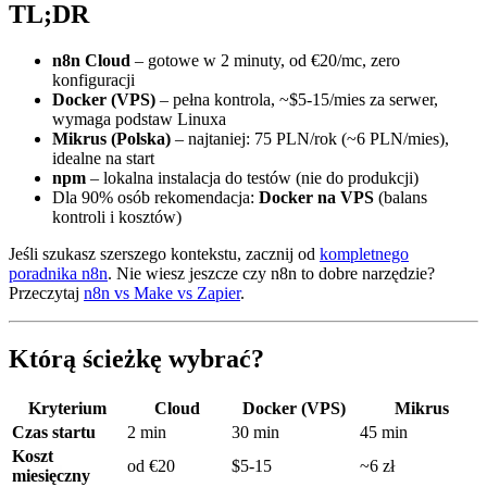
TL;DR
n8n Cloud
– gotowe w 2 minuty, od €20/mc, zero
konfiguracji
Docker (VPS)
– pełna kontrola, ~$5-15/mies za serwer,
wymaga podstaw Linuxa
Mikrus (Polska)
– najtaniej: 75 PLN/rok (~6 PLN/mies),
idealne na start
npm
– lokalna instalacja do testów (nie do produkcji)
Dla 90% osób rekomendacja:
Docker na VPS
(balans
kontroli i kosztów)
Jeśli szukasz szerszego kontekstu, zacznij od
kompletnego
poradnika n8n
. Nie wiesz jeszcze czy n8n to dobre narzędzie?
Przeczytaj
n8n vs Make vs Zapier
.
Którą ścieżkę wybrać?
Kryterium
Cloud
Docker (VPS)
Mikrus
Czas startu
2 min
30 min
45 min
Koszt
od €20
$5-15
~6 zł
miesięczny