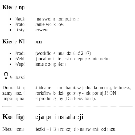
Kiedy npm
Nauka n8n na swoim komputerze
Prototypowanie workflow
Testy bez serwera
Kiedy NIE npm
Produkcja (workflow musi działać 24/7)
Webhooks (localhost nie jest dostępny z internetu)
Współdzielenie z zespołem
Wskazówka
Do nauki npm jest idealny – uruchamiasz jedną komendą, testujesz,
zamykasz. Gdy workflow będzie gotowy – eksportuj JSON i
importuj na serwer produkcyjny (Docker/Cloud).
Konfiguracja po instalacji
Niezależnie od ścieżki – kilka rzeczy do ustawienia od razu.