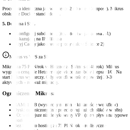
Procedura identyczna jak w Ścieżce 2 (Docker Compose). Mikrus
obsługuje Docker standardowo.
5. Domena i SSL
Skonfiguruj subdomenę (np.
)
n8n.twojadomena.pl
wskazującą na IP Mikrusa
Użyj Caddy jako reverse proxy (jak w Ścieżce 2)
Mikrus vs VPS za $5
Mikrus za 75 PLN/rok vs Hetzner za $4/mies ($48/rok). Mikrus
wygrywa ceną, ale Hetzner daje więcej zasobów i lepsze I/O. Na
start Mikrus wystarczy. Gdy workflow rośnie powyżej 20-30
aktywnych – rozważ migrację.
Ograniczenia Mikrusa
RAM: 1 GB (wystarczy na n8n + kilkanaście workflow)
Dysk: ograniczony (nie przechowuj dużych plików w n8n)
I/O: wolniejsze niż dedykowany VPS (nie wpływa na typowe
workflow)
Bez SLA (to hosting za 75 PLN/rok – realistyczne