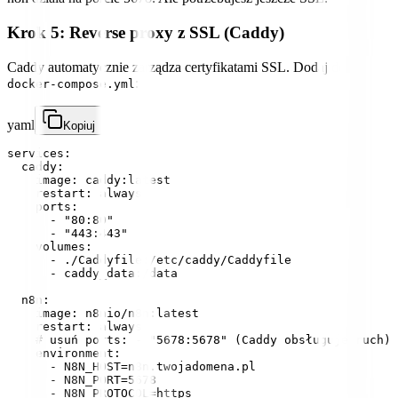
Krok 5: Reverse proxy z SSL (Caddy)
Caddy automatycznie zarządza certyfikatami SSL. Dodaj do
:
docker-compose.yml
yaml
Kopiuj
services:

  caddy:

    image: caddy:latest

    restart: always

    ports:

      - "80:80"

      - "443:443"

    volumes:

      - ./Caddyfile:/etc/caddy/Caddyfile

      - caddy_data:/data

  n8n:

    image: n8nio/n8n:latest

    restart: always

    # usuń ports: - "5678:5678" (Caddy obsługuje ruch)

    environment:

      - N8N_HOST=n8n.twojadomena.pl

      - N8N_PORT=5678

      - N8N_PROTOCOL=https
