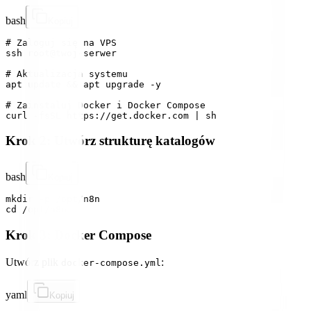
bash
Kopiuj
# Zaloguj się na VPS

ssh root@twoj-serwer

# Aktualizacja systemu

apt update && apt upgrade -y

# Zainstaluj Docker i Docker Compose

Krok 2: Utwórz strukturę katalogów
bash
Kopiuj
mkdir -p /opt/n8n

Krok 3: Docker Compose
Utwórz plik
:
docker-compose.yml
yaml
Kopiuj