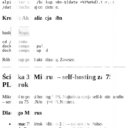
alpine tar czf /backup/n8n-$(date +%Y%m%d).tar.gz
. Uruchamiaj codziennie.
/data
Krok 6: Aktualizacja n8n
bash
Kopiuj
cd /opt/n8n

docker compose pull

Rób backup przed aktualizacją. Zawsze.
Ścieżka 3: Mikrus – self-hosting za 75
PLN/rok
Mikrus.pl to polski hosting VPS. Najtańsza opcja self-hostingu n8n
– serwer za 75 PLN/rok (~6 PLN/mies).
Dlaczego Mikrus
Cena:
75 zł/rok (Mikrus 2.1) – najtaniej w Polsce