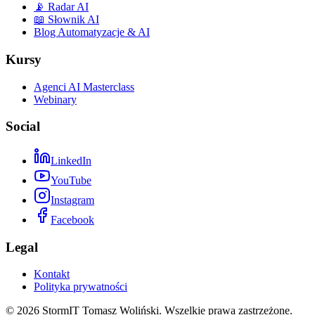
📡 Radar AI
📖 Słownik AI
Blog Automatyzacje & AI
Kursy
Agenci AI Masterclass
Webinary
Social
LinkedIn
YouTube
Instagram
Facebook
Legal
Kontakt
Polityka prywatności
©
2026
StormIT Tomasz Woliński. Wszelkie prawa zastrzeżone.