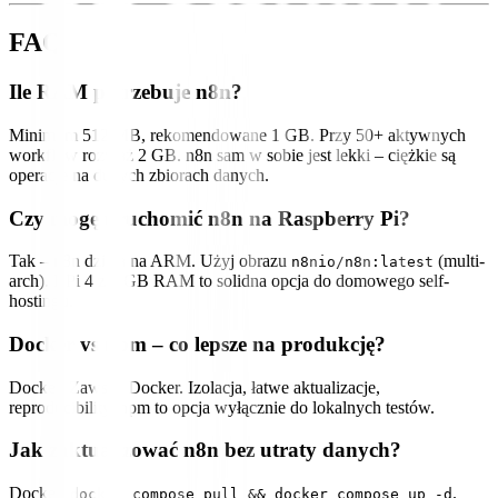
FAQ
Ile RAM potrzebuje n8n?
Minimum 512 MB, rekomendowane 1 GB. Przy 50+ aktywnych
workflow rozważ 2 GB. n8n sam w sobie jest lekki – ciężkie są
operacje na dużych zbiorach danych.
Czy mogę uruchomić n8n na Raspberry Pi?
Tak – n8n działa na ARM. Użyj obrazu
(multi-
n8nio/n8n:latest
arch). RPi 4 z 4 GB RAM to solidna opcja do domowego self-
hostingu.
Docker vs npm – co lepsze na produkcję?
Docker. Zawsze Docker. Izolacja, łatwe aktualizacje,
reproducibility. npm to opcja wyłącznie do lokalnych testów.
Jak zaktualizować n8n bez utraty danych?
Docker:
.
docker compose pull && docker compose up -d