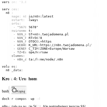
version: '3.8'

services:

  n8n:

    image: n8nio/n8n:latest

    restart: always

    ports:

      - "5678:5678"

    environment:

      - N8N_HOST=n8n.twojadomena.pl

      - N8N_PORT=5678

      - N8N_PROTOCOL=https

      - WEBHOOK_URL=https://n8n.twojadomena.pl/

      - GENERIC_TIMEZONE=Europe/Warsaw

      - TZ=Europe/Warsaw

    volumes:

      - n8n_data:/home/node/.n8n

volumes:

Krok 4: Uruchom
bash
Kopiuj
n8n działa na porcie 5678. Ale potrzebujesz jeszcze SSL.