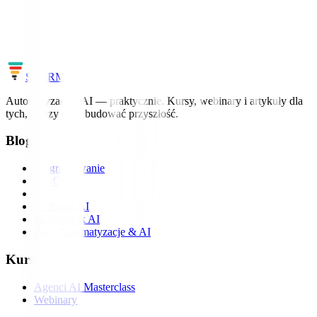
Uczymy AI i automatyzacji na realnych projektach – od pierwszego
workflow po agentów.
Zobacz szkolenia
Cały słownik
STORM
IT
Automatyzacja i AI — praktycznie. Kursy, webinary i artykuły dla
tych, którzy chcą budować przyszłość.
Blog
Programowanie
DevOps
AI
📡 Radar AI
📖 Słownik AI
Blog Automatyzacje & AI
Kursy
Agenci AI Masterclass
Webinary