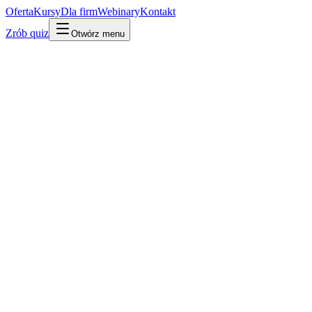
Oferta
Kursy
Dla firm
Webinary
Kontakt
Zrób quiz
Otwórz menu
Słownik
Web i sieć
Backend
Po ludzku
W praktyce
Technicznie
Część aplikacji działająca na serwerze – logika, baza danych,
integracje. Użytkownik jej nie widzi, ale to ona robi robotę.
Mylone z:
frontend
Powiązane:
Frontend
Baza danych
Udostępnij:
LinkedIn
X
Kopiuj link
Kopiuj definicję
Powiązane pojęcia
Web i sieć