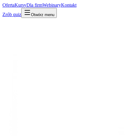
Oferta
Kursy
Dla firm
Webinary
Kontakt
Zrób quiz
Otwórz menu
Słownik
Web i sieć
HTTP
Po ludzku
W praktyce
Technicznie
Zasady, według których przeglądarka i serwer rozmawiają: 'daj mi
tę stronę', 'proszę, oto ona'.
Mylone z:
HTTPS
API
Powiązane:
API
REST
Udostępnij:
LinkedIn
X
Kopiuj link
Kopiuj definicję
Powiązane pojęcia
Integracje i API
⭐