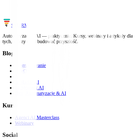
Uczymy AI i automatyzacji na realnych projektach – od pierwszego
workflow po agentów.
Zobacz szkolenia
Cały słownik
STORM
IT
Automatyzacja i AI — praktycznie. Kursy, webinary i artykuły dla
tych, którzy chcą budować przyszłość.
Blog
Programowanie
DevOps
AI
📡 Radar AI
📖 Słownik AI
Blog Automatyzacje & AI
Kursy
Agenci AI Masterclass
Webinary
Social