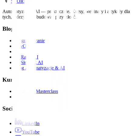
STORM
IT
Automatyzacja i AI — praktycznie. Kursy, webinary i artykuły dla
tych, którzy chcą budować przyszłość.
Blog
Programowanie
DevOps
AI
📡 Radar AI
📖 Słownik AI
Blog Automatyzacje & AI
Kursy
Agenci AI Masterclass
Webinary
Social
LinkedIn
YouTube