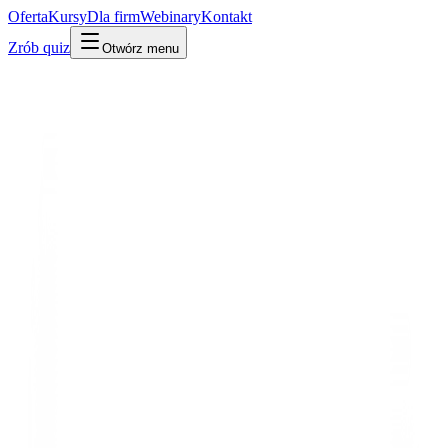
Oferta
Kursy
Dla firm
Webinary
Kontakt
Zrób quiz
Otwórz menu
Słownik
Agenci i autonomia
🔥 Trending 2026
Pamięć agenta
·
Agent memory
Po ludzku
W praktyce
Technicznie
Sposób, w jaki agent pamięta wcześniejsze rozmowy, decyzje i
fakty o Tobie. Bez pamięci agent w każdej rozmowie zaczyna od
zera. Z pamięcią: 'tak, pamiętam, że nie lubisz JIRY'.
Mylone z:
context-window
rag
Powiązane:
Context window
RAG
Agent AI
Udostępnij:
LinkedIn
X
Kopiuj link
Kopiuj definicję
Powiązane pojęcia