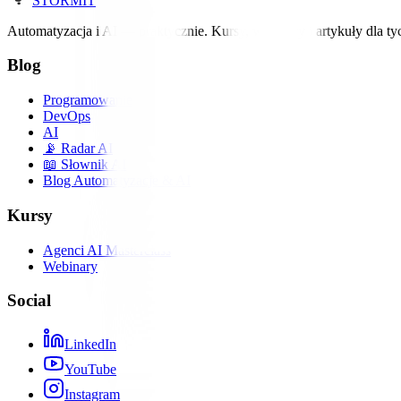
STORM
IT
Automatyzacja i AI — praktycznie. Kursy, webinary i artykuły dla ty
Blog
Programowanie
DevOps
AI
📡 Radar AI
📖 Słownik AI
Blog Automatyzacje & AI
Kursy
Agenci AI Masterclass
Webinary
Social
LinkedIn
YouTube
Instagram