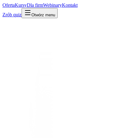
Oferta
Kursy
Dla firm
Webinary
Kontakt
Zrób quiz
Otwórz menu
Słownik
Programowanie i kod
Struktura danych
Po ludzku
W praktyce
Technicznie
Sposób, w jaki organizuje się dane w programie, żeby dało się je s
Mylone z:
baza danych
Powiązane:
Algorytm
Baza danych
Udostępnij:
LinkedIn
X
Kopiuj link
Kopiuj definicję
Powiązane pojęcia
Programowanie i kod