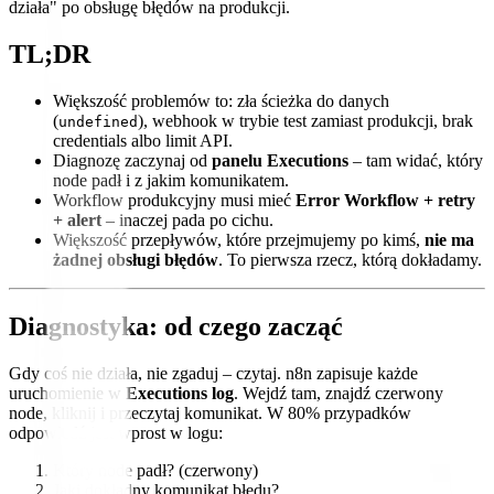
działa" po obsługę błędów na produkcji.
TL;DR
Większość problemów to: zła ścieżka do danych
(
), webhook w trybie test zamiast produkcji, brak
undefined
credentials albo limit API.
Diagnozę zaczynaj od
panelu Executions
– tam widać, który
node padł i z jakim komunikatem.
Workflow produkcyjny musi mieć
Error Workflow + retry
+ alert
– inaczej pada po cichu.
Większość przepływów, które przejmujemy po kimś,
nie ma
żadnej obsługi błędów
. To pierwsza rzecz, którą dokładamy.
Diagnostyka: od czego zacząć
Gdy coś nie działa, nie zgaduj – czytaj. n8n zapisuje każde
uruchomienie w
Executions log
. Wejdź tam, znajdź czerwony
node, kliknij i przeczytaj komunikat. W 80% przypadków
odpowiedź jest wprost w logu:
Który node padł? (czerwony)
Jaki dokładny komunikat błędu?