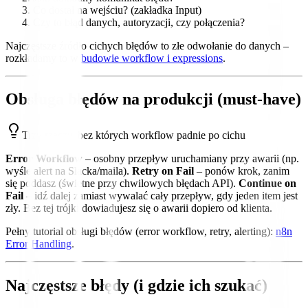
Co dostał na wejściu? (zakładka Input)
Czy to błąd danych, autoryzacji, czy połączenia?
Najczęstsze źródło cichych błędów to złe odwołanie do danych –
rozkładamy to w
budowie workflow i expressions
.
Obsługa błędów na produkcji (must-have)
Trzy rzeczy, bez których workflow padnie po cichu
Error Workflow
– osobny przepływ uruchamiany przy awarii (np.
wyśle alert na Slacka/maila).
Retry on Fail
– ponów krok, zanim
się poddasz (świetne przy chwilowych błędach API).
Continue on
Fail
– idź dalej zamiast wywalać cały przepływ, gdy jeden item jest
zły. Bez tej trójki dowiadujesz się o awarii dopiero od klienta.
Pełny tutorial obsługi błędów (error workflow, retry, alerting):
n8n
Error Handling
.
Najczęstsze błędy (i gdzie ich szukać)