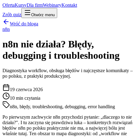
Oferta
Kursy
Dla firm
Webinary
Kontakt
Zrób quiz
Otwórz menu
Wróć do bloga
n8n
n8n nie działa? Błędy,
debugging i troubleshooting
Diagnostyka workflow, obsługa błędów i najczęstsze komunikaty –
po polsku, z praktyki produkcyjnej.
19 czerwca 2026
10
min czytania
n8n, błędy, troubleshooting, debugging, error handling
Po pierwszym zachwycie n8n przychodzi pytanie: „dlaczego to nie
działa?". I tu zaczyna się prawdziwa luka – konkretnych rozwiązań
błędów n8n po polsku praktycznie nie ma, a najwięcej bólu jest
właśnie tutaj. Ten obszar to mapa diagnostyki: od „workflow nie