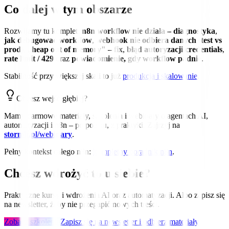
Co dalej w tym obszarze
Rozwijamy tu komplet:
n8n workflow nie działa – diagnostyka
,
jak debugować workflow
,
webhook nie odbiera danych (test vs
prod)
,
„heap out of memory" – fix
,
błąd autoryzacji credentials
,
rate limit / 429
oraz
powiadomienie, gdy workflow padnie
.
Stabilność przy większej skali to już
produkcja i skalowanie
.
Chcesz wejść głębiej?
Mamy darmowe materiały, szkolenia i webinary o agentach AI,
automatyzacji i n8n – po polsku, z praktyki. Zajrzyj na
stormit.pl/webinary
.
Pełny kontekst całego n8n:
kompletny poradnik n8n
.
Chcesz wdrożyć to u siebie?
Praktyczne kursy i wdrożenia AI oraz automatyzacji. Albo zapisz się
na newsletter, żeby nie przegapić nowych treści.
Zobacz szkolenia
Zapisz się na newsletter i odbierz materiały