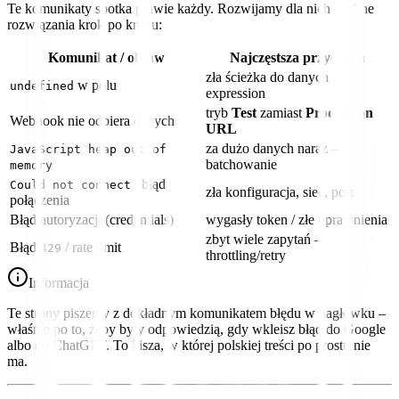
Te komunikaty spotka prawie każdy. Rozwijamy dla nich osobne
rozwiązania krok po kroku:
Komunikat / objaw
Najczęstsza przyczyna
zła ścieżka do danych w
w polu
undefined
expression
tryb
Test
zamiast
Production
Webhook nie odbiera danych
URL
za dużo danych naraz –
JavaScript heap out of
batchowanie
memory
/ błąd
Could not connect
zła konfiguracja, sieć, port
połączenia
Błąd autoryzacji (credentials)
wygasły token / złe uprawnienia
zbyt wiele zapytań –
Błąd
/ rate limit
429
throttling/retry
Informacja
Te strony piszemy z dokładnym komunikatem błędu w nagłówku –
właśnie po to, żeby były odpowiedzią, gdy wkleisz błąd do Google
albo do ChatGPT. To nisza, w której polskiej treści po prostu nie
ma.