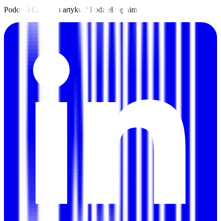
Podobał Ci się ten artykuł? Podziel się nim!