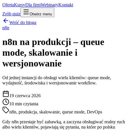
Oferta
Kursy
Dla firm
Webinary
Kontakt
Zrób quiz
Otwórz menu
Wróć do bloga
n8n
n8n na produkcji – queue
mode, skalowanie i
wersjonowanie
Od jednej instancji do obsługi wielu klientów: queue mode,
wydajność, środowiska i wersjonowanie workflow.
19 czerwca 2026
10
min czytania
n8n, produkcja, skalowanie, queue mode, DevOps
Gdy n8n przestaje być zabawką, a zaczyna obsługiwać realny ruch
albo wielu klientów, pojawiają się pytania, na które po polsku