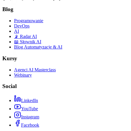
Blog
Programowanie
DevOps
AI
📡 Radar AI
📖 Słownik AI
Blog Automatyzacje & AI
Kursy
Agenci AI Masterclass
Webinary
Social
LinkedIn
YouTube
Instagram
Facebook