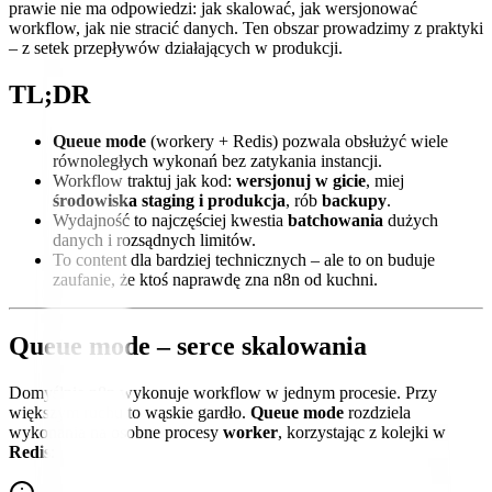
prawie nie ma odpowiedzi: jak skalować, jak wersjonować
workflow, jak nie stracić danych. Ten obszar prowadzimy z praktyki
– z setek przepływów działających w produkcji.
TL;DR
Queue mode
(workery + Redis) pozwala obsłużyć wiele
równoległych wykonań bez zatykania instancji.
Workflow traktuj jak kod:
wersjonuj w gicie
, miej
środowiska staging i produkcja
, rób
backupy
.
Wydajność to najczęściej kwestia
batchowania
dużych
danych i rozsądnych limitów.
To content dla bardziej technicznych – ale to on buduje
zaufanie, że ktoś naprawdę zna n8n od kuchni.
Queue mode – serce skalowania
Domyślnie n8n wykonuje workflow w jednym procesie. Przy
większym ruchu to wąskie gardło.
Queue mode
rozdziela
wykonania na osobne procesy
worker
, korzystając z kolejki w
Redis
: