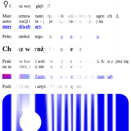
Chcesz wejść głębiej?
Mamy darmowe materiały, szkolenia i webinary o agentach AI,
automatyzacji i n8n – po polsku, z praktyki. Zajrzyj na
stormit.pl/webinary
.
Pełny kontekst całego n8n:
kompletny poradnik n8n
.
Chcesz wdrożyć to u siebie?
Praktyczne kursy i wdrożenia AI oraz automatyzacji. Albo zapisz się
na newsletter, żeby nie przegapić nowych treści.
Zobacz szkolenia
Zapisz się na newsletter i odbierz materiały
Podobał Ci się ten artykuł? Podziel się nim!