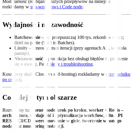
Modularność (rozbijanie dużych przepływów na mniejsze)
rozkładamy w
sub-workflows i Code node
.
Wydajność i niezawodność
Batchowanie
– nie przepuszczaj 100 tys. rekordów naraz;
dziel na partie (Split in Batches).
Limity
– timeouty, max iteracji (przy agentach AI), kontrola
pamięci.
Niezawodność
– produkcja bez obsługi błędów to proszenie
się o awarię. Patrz
błędy i troubleshooting
.
Koszt przy skali (Cloud vs self-hosting) rozkładamy w
przewodniku
po cenach
.
Co dalej w tym obszarze
Rozwijamy tu:
queue mode krok po kroku
,
worker + Redis –
architektura
,
wydajność i optymalizacja workflow
,
n8n API
REST
,
CI/CD i wersjonowanie w gicie
,
tworzenie własnego
noda
oraz
monitoring instancji
.