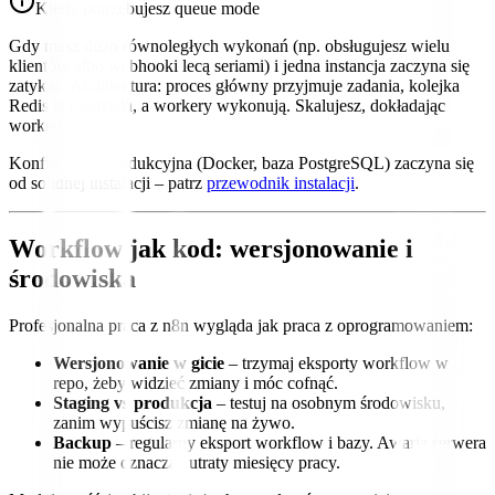
Kiedy potrzebujesz queue mode
Gdy masz dużo równoległych wykonań (np. obsługujesz wielu
klientów albo webhooki lecą seriami) i jedna instancja zaczyna się
zatykać. Architektura: proces główny przyjmuje zadania, kolejka
Redis je rozdziela, a workery wykonują. Skalujesz, dokładając
workery.
Konfiguracja produkcyjna (Docker, baza PostgreSQL) zaczyna się
od solidnej instalacji – patrz
przewodnik instalacji
.
Workflow jak kod: wersjonowanie i
środowiska
Profesjonalna praca z n8n wygląda jak praca z oprogramowaniem:
Wersjonowanie w gicie
– trzymaj eksporty workflow w
repo, żeby widzieć zmiany i móc cofnąć.
Staging vs produkcja
– testuj na osobnym środowisku,
zanim wypuścisz zmianę na żywo.
Backup
– regularny eksport workflow i bazy. Awaria serwera
nie może oznaczać utraty miesięcy pracy.