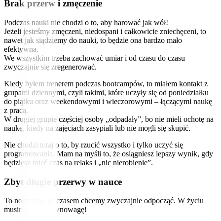
Brak przerw i zmęczenie
Podczas nauki nie chodzi o to, aby harować jak wół!
Jeżeli jesteśmy zmęczeni, niedospani i całkowicie zniechęceni, to
nawet jak siądziemy do nauki, to będzie ona bardzo mało
efektywna.
We wszystkim trzeba zachować umiar i od czasu do czasu
zwyczajnie się zregenerować.
Kiedy byłem trenerem podczas bootcampów, to miałem kontakt z
grupami dziennymi, czyli takimi, które uczyły się od poniedziałku
do piątku oraz weekendowymi i wieczorowymi – łączącymi naukę
z pracą.
W drugiej grupie częściej osoby „odpadały”, bo nie mieli ochotę na
naukę, kiedy na zajęciach zasypiali lub nie mogli się skupić.
Nie chodzi tutaj o to, by rzucić wszystko i tylko uczyć się
programowania. Mam na myśli to, że osiągniesz lepszy wynik, gdy
będziesz mieć czas na relaks i „nic nierobienie”.
Zbyt długie przerwy w nauce
To normalne, że czasem chcemy zwyczajnie odpocząć. W życiu
musimy mieć równowagę!