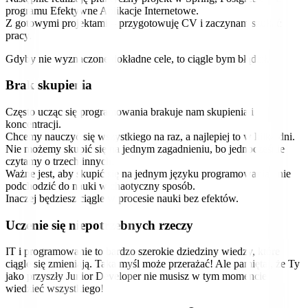
programu Efektywne Aplikacje Internetowe.
Z gotowymi projektami – przygotowuję CV i zaczynam szukać
pracy.
Gdyby nie wyznaczone dokładne cele, to ciągle bym błądził.
Brak skupienia
Często ucząc się programowania brakuje nam skupienia i
koncentracji.
Chcemy nauczyć się wszystkiego na raz, a najlepiej to w kilka dni.
Nie możemy skupić się na jednym zagadnieniu, bo jednocześnie
czytamy o trzech innych.
Ważne jest, aby skupić się na jednym języku programowania i nie
podchodzić do nauki w chaotyczny sposób.
Inaczej będziesz ciągle w procesie nauki bez efektów.
Uczenie się niepotrzebnych rzeczy
IT i programowanie to bardzo szerokie dziedziny wiedzy, które
ciągle się zmieniają. Taka myśl może przerażać! Ale pamiętaj, że Ty
jako przyszły Junior Developer nie musisz w tym momencie
wiedzieć wszystkiego!