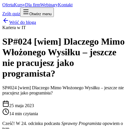
Oferta
Kursy
Dla firm
Webinary
Kontakt
Zrób quiz
Otwórz menu
Wróć do bloga
Kariera w IT
SP#024 [wiem] Dlaczego Mimo
Włożonego Wysiłku – jeszcze
nie pracujesz jako
programista?
SP#024 [wiem] Dlaczego Mimo Włożonego Wysiłku – jeszcze nie
pracujesz jako programista?
25 maja 2023
14
min czytania
Cześć! W 24. odcinku podcastu
Sprawny Programista
opowiem o
tym,