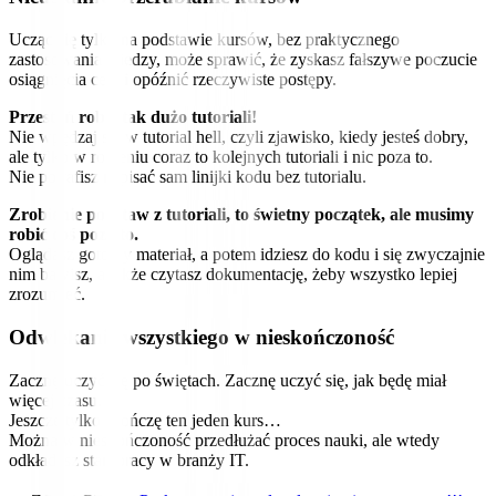
Ucząc się tylko na podstawie kursów, bez praktycznego
zastosowania wiedzy, może sprawić, że zyskasz fałszywe poczucie
osiągnięcia celu i opóźnić rzeczywiste postępy.
Przestań robić tak dużo tutoriali!
Nie wpędzaj się w tutorial hell, czyli zjawisko, kiedy jesteś dobry,
ale tylko w robieniu coraz to kolejnych tutoriali i nic poza to.
Nie potrafisz napisać sam linijki kodu bez tutorialu.
Zrobienie podstaw z tutoriali, to świetny początek, ale musimy
robić coś poza to.
Oglądasz gotowy materiał, a potem idziesz do kodu i się zwyczajnie
nim bawisz, a także czytasz dokumentację, żeby wszystko lepiej
zrozumieć.
Odwlekanie wszystkiego w nieskończoność
Zacznę uczyć się po świętach. Zacznę uczyć się, jak będę miał
więcej czasu.
Jeszcze tylko skończę ten jeden kurs…
Można w nieskończoność przedłużać proces nauki, ale wtedy
odkładasz start pracy w branży IT.