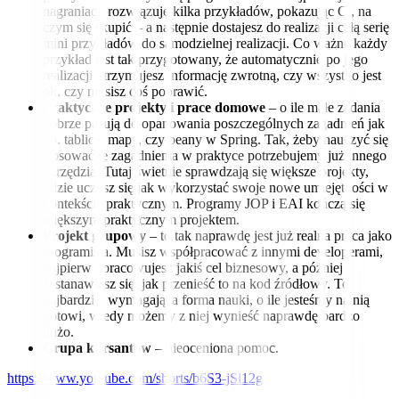
nagraniach rozwiązuję kilka przykładów, pokazując Ci, na
czym się skupić – a następnie dostajesz do realizacji całą serię
mini przykładów do samodzielnej realizacji. Co ważne każdy
przykład jest tak przygotowany, że automatycznie po jego
realizacji otrzymujesz informację zwrotną, czy wszystko jest
ok, czy musisz coś poprawić.
Praktyczne projekty i prace domowe
– o ile małe zadania
dobrze pasują do opanowania poszczególnych zagadnień jak
np. tablice, mapy, czy beany w Spring. Tak, żeby nauczyć się
stosować te zagadnienia w praktyce potrzebujemy już innego
narzędzia. Tutaj świetnie sprawdzają się większe projekty,
gdzie uczysz się jak wykorzystać swoje nowe umiejętności w
kontekście praktycznym. Programy JOP i EAI kończą się
większym praktycznym projektem.
Projekt grupowy
– to tak naprawdę jest już realna praca jako
programista. Musisz współpracować z innymi developerami,
najpierw opracowujesz jakiś cel biznesowy, a później
zastanawiasz się, jak przenieść to na kod źródłowy. To
najbardziej wymagająca forma nauki, o ile jesteśmy na nią
gotowi, wtedy możemy z niej wynieść naprawdę bardzo
dużo.
Grupa kursantów
– nieoceniona pomoc.
https://www.youtube.com/shorts/b6S3-jSl12g