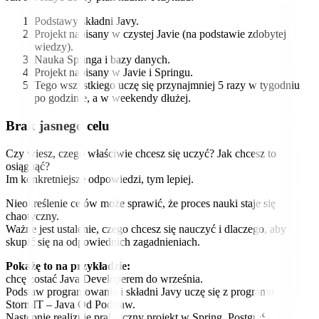
Podstawy składni Javy.
Projekt napisany w czystej Javie (na podstawie zdobytej
wiedzy).
Nauka Springa i bazy danych.
Projekt napisany w Javie i Springu.
Tego wszystkiego uczę się przynajmniej 5 razy w tygodniu
po godzinie, a w weekendy dłużej.
Brak jasnego celu
Czy wiesz, czego właściwie chcesz się uczyć? Jak chcesz to
osiągnąć?
Im konkretniejsze odpowiedzi, tym lepiej.
Nieokreślenie celów może sprawić, że proces nauki staje się
chaotyczny.
Ważne jest ustalenie, czego chcesz się nauczyć i dlaczego, aby
skupić się na odpowiednich zagadnieniach.
Pokażę to na przykładzie:
chcę zostać Java Developerem do września.
Podstaw programowania i składni Javy uczę się z programu
StormIT – Java Od Podstaw.
Następnie realizuję praktyczny projekt w Spring, PostgreSQL z