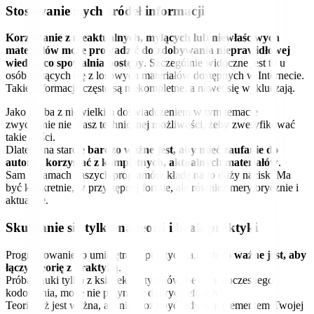
Stosowanie złych źródeł informacji
Korzystanie z nieaktualnych, mylących lub niewłaściwych
materiałów może prowadzić do zdobywania nieprawidłowej
wiedzy, co spowalnia postępy
. Szczególnie widoczne jest to u
osób uczących się z losowych materiałów dostępnych w Internecie.
Takie informacje często są niekompletne, a nawet się wykluczają.
Jako osoba z niewielkim doświadczeniem w tym temacie
zwyczajnie nie masz technicznej możliwości, żeby zweryfikować
takie treści.
Dlatego na starcie
bardzo ważne jest, aby mieć zaufanie do
autora i korzystać z kompletnych, aktualnych materiałów
.
Sam w ramach naszych programów kładę na to duży nacisk. Ma
być konkretnie, w przystępnej formie, ale również merytorycznie i
aktualnie.
Skupianie się tylko na teorii i brak praktyki
Programowanie to umiejętność praktyczna, dlatego
ważne jest, aby
łączyć teorię z praktyką
.
Próba nauki tylko z książek i artykułów, bez równoczesnego
kodowania, może nie przynieść dobrych efektów.
Teoria też jest ważna, ale nie może być jedynym elementem Twojej