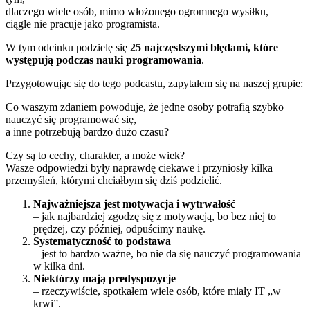
dlaczego wiele osób, mimo włożonego ogromnego wysiłku,
ciągle nie pracuje jako programista.
W tym odcinku podzielę się
25 najczęstszymi błędami, które
występują podczas nauki programowania
.
Przygotowując się do tego podcastu, zapytałem się na naszej grupie:
Co waszym zdaniem powoduje, że jedne osoby potrafią szybko
nauczyć się programować się,
a inne potrzebują bardzo dużo czasu?
Czy są to cechy, charakter, a może wiek?
Wasze odpowiedzi były naprawdę ciekawe i przyniosły kilka
przemyśleń, którymi chciałbym się dziś podzielić.
Najważniejsza jest motywacja i wytrwałość
– jak najbardziej zgodzę się z motywacją, bo bez niej to
prędzej, czy później, odpuścimy naukę.
Systematyczność to podstawa
– jest to bardzo ważne, bo nie da się nauczyć programowania
w kilka dni.
Niektórzy mają predyspozycje
– rzeczywiście, spotkałem wiele osób, które miały IT „w
krwi”.