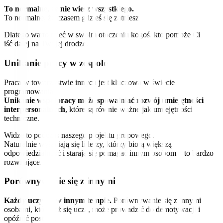
To normalne, że nie wiesz wszystkiego.
To normalne, że czasem gdzieś się zatniesz.
Dlatego warto mieć w swoim otoczeniu kogoś, kto pomoże Ci
iść dalej na Twojej drodze.
Unikanie pracy w zespole
Praca w towarzystwie innych jest kluczowa w świecie
programowania.
Unikanie współpracy może spowalniać rozwój umiejętności
interpersonalnych
, które są równie ważne jak umiejętności
techniczne.
Widzę to podczas naszego projektu grupowego.
Naturalnie wyłaniają się liderzy, którzy biorą większą
odpowiedzialność i starają się pomagać innym osobom – to bardzo
rozwijające.
Porównywanie się z innymi
Każdy uczy się w innym tempie.
Porównywanie się z innymi
osobami, które też się uczą, może prowadzić do demotywacji i
opóźnić postępy.