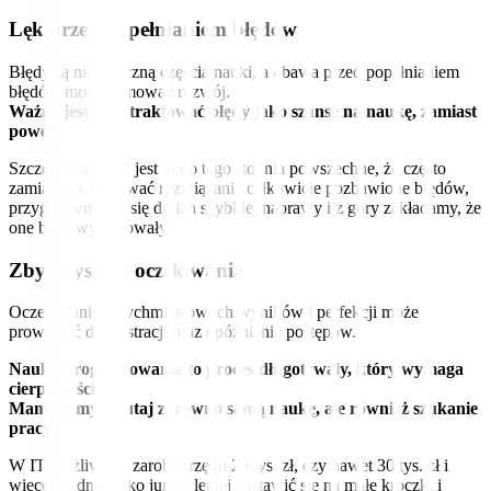
Lęk przed popełnianiem błędów
Błędy są nieodłączną częścią nauki, a obawa przed popełnianiem
błędów może hamować rozwój.
Ważne jest, aby traktować błędy jako szansę na naukę, zamiast
powód
.
Szczególnie w IT jest to do tego stopnia powszechne, że często
zamiast np. budować rozwiązania całkowicie pozbawione błędów,
przygotowujemy się do ich szybkiej naprawy i z góry zakładamy, że
one będą występowały.
Zbyt wysokie oczekiwania
Oczekiwanie natychmiastowych wyników i perfekcji może
prowadzić do frustracji oraz opóźnienia postępów.
Nauka programowania to proces długotrwały, który wymaga
cierpliwości.
Mam na myśli tutaj zarówno samą naukę, ale również szukanie
pracy
.
W IT możliwe są zarobki rzędu 20 tys. zł, czy nawet 30 tys. zł i
więcej. Jednak jako junior lepiej nastawić się na małe kroczki i