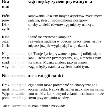
Brak równowagi między życiem prywatnym a
nauką
Próba nauki programowania kosztem innych aspektów życia może
prowadzić do wypalenia, stresu i spowolnienia postępów.
Dlatego ważne jest, aby znaleźć równowagę między nauką a
życiem osobistym.
Kiedy powinna zapalić się czerwona lampka?
Jeżeli notorycznie zawalasz zadania w obecnej pracy, żona jest na
Ciebie zła, nie pamiętasz już jak wyglądają Twoje dzieci…
Na początku ucierpi Twoje życie prywatne, a później odbije się to
też na programowaniu. Będziesz przemęczony, zły, a razem z tym
spadnie Twoja motywacja. Musisz znaleźć przynajmniej
względną równowagę między nauką a życiem osobistym.
Nieopracowanie strategii nauki
Brak spójnej strategii nauki może prowadzić do chaotycznego i
nieskutecznego procesu nauki. Nauka dla samej nauki nie ma sensu.
Wypracowanie planu nauki z konkretnymi celami i terminami może
pomóc w efektywnym przyswajaniu wiedzy.
Jak stworzyć dobry plan nauki? Przykład: