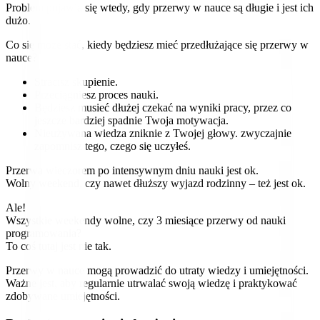
Problem pojawia się wtedy, gdy przerwy w nauce są długie i jest ich
dużo.
Co się może stać, kiedy będziesz mieć przedłużające się przerwy w
nauce?
Stracisz skupienie.
Przeciągniesz proces nauki.
Będziesz musieć dłużej czekać na wyniki pracy, przez co
jeszcze bardziej spadnie Twoja motywacja.
Nieużywana wiedza zniknie z Twojej głowy. zwyczajnie
zapomnisz tego, czego się uczyłeś.
Przerwa wieczorem po intensywnym dniu nauki jest ok.
Wolny weekend, czy nawet dłuższy wyjazd rodzinny – też jest ok.
Ale!
Wszystkie weekendy wolne, czy 3 miesiące przerwy od nauki
programowania?
To coś tutaj jest nie tak.
Przerwy w nauce mogą prowadzić do utraty wiedzy i umiejętności.
Ważne jest, aby regularnie utrwalać swoją wiedzę i praktykować
zdobywane umiejętności.