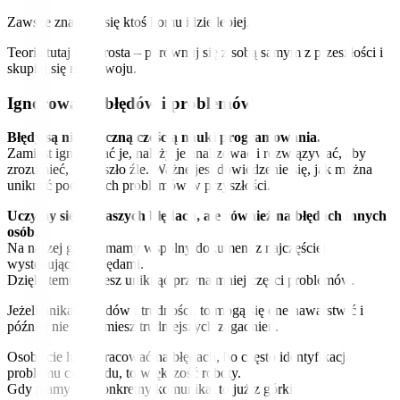
Zawsze znajdzie się ktoś komu idzie lepiej.
Teoria tutaj jest prosta – porównuj się z sobą samym z przeszłości i
skupiaj się na rozwoju.
Ignorowanie błędów i problemów
Błędy są nieodłączną częścią nauki programowania.
Zamiast ignorować je, należy je analizować i rozwiązywać, aby
zrozumieć, co poszło źle. Ważne jest dowiedzenie się, jak można
uniknąć podobnych problemów w przyszłości.
Uczymy się na naszych błędach, ale również na błędach innych
osób.
Na naszej grupie mamy wspólny dokument z najczęściej
występującymi błędami.
Dzięki temu możesz uniknąć przynajmniej części problemów.
Jeżeli unikasz błędów i trudności, to mogą się one nawarstwić i
później nie zrozumiesz trudniejszych zagadnień.
Osobiście lubię pracować na błędach, bo często identyfikacja
problemu czy błędu, to większość roboty.
Gdy mamy już konkretny komunikat to już z górki.