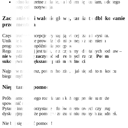
Jedno konkretne zadanie, na którym się skupiam, a do tego
jasny cel i motywacja.
Zacinanie się i walenie głową, zamiast odblokowanie
przez mentora
Często trudne koncepcje wymagają więcej czasu i wysiłku.
Unikanie ich może prowadzić do niepełnego zrozumienia
programowania i opóźnienia postępów.
Reguła zazwyczaj jest taka, że zaczynamy od totalnych podstaw –
nie wstydźmy się zaczynać od prostszych rzeczy. Potem
sukcesywnie zwiększamy poziom trudności
.
Najpierw raczkujesz, potem chodzisz, a jak się uda to na końcu
biegniemy!
Niepytanie o pomoc
Próba samodzielnego rozwiązania każdego problemu może
spowolnić naukę.
Pytanie innych, korzystanie z forów internetowych czy grup
dyskusyjnych może pomóc w zrozumieniu trudnych zagadnień.
Nie bój się szukać pomocy!