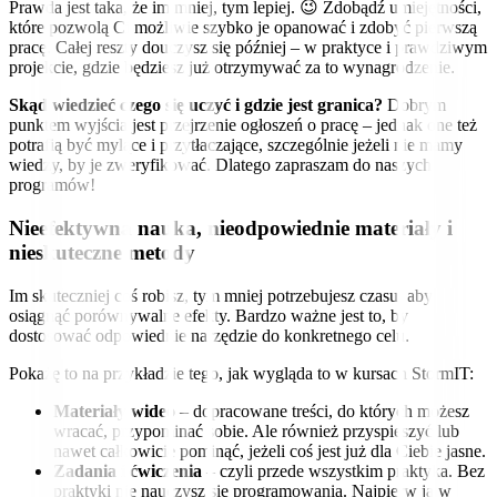
Prawda jest taka, że im mniej, tym lepiej. 😉 Zdobądź umiejętności,
które pozwolą Ci możliwie szybko je opanować i zdobyć pierwszą
pracę. Całej reszty douczysz się później – w praktyce i prawdziwym
projekcie, gdzie będziesz już otrzymywać za to wynagrodzenie.
Skąd wiedzieć czego się uczyć i gdzie jest granica?
Dobrym
punktem wyjścia jest przejrzenie ogłoszeń o pracę – jednak one też
potrafią być mylące i przytłaczające, szczególnie jeżeli nie mamy
wiedzy, by je zweryfikować. Dlatego zapraszam do naszych
programów!
Nieefektywna nauka, nieodpowiednie materiały i
nieskuteczne metody
Im skuteczniej coś robisz, tym mniej potrzebujesz czasu, aby
osiągnąć porównywalne efekty. Bardzo ważne jest to, by
dostosować odpowiednie narzędzie do konkretnego celu.
Pokażę to na przykładzie tego, jak wygląda to w kursach StormIT:
Materiały wideo
– dopracowane treści, do których możesz
wracać, przypominać sobie. Ale również przyspieszyć lub
nawet całkowicie pominąć, jeżeli coś jest już dla Ciebie jasne.
Zadania i ćwiczenia
– czyli przede wszystkim praktyka. Bez
praktyki nie nauczysz się programowania. Najpierw ja w