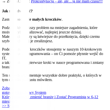
→ ZOBACZ 👉:
Prokrastynacja – ale, ale…ja nie mam czasu!!!
Jak nie odwlekać?
Zastosuj
podejście małych kroczków
.
Podziel jakiś większy problem na mniejsze zagadnienia, które
możesz szybo zrealizować, najlepiej jeszcze dzisiaj.
Małe części wiedzy są łatwiejsze do przełknięcia, dzięki czemu
szybciej i chętniej je zrealizujesz.
Podejście małych kroczków stosujemy w naszym 10-krokowym
systemie nauki programowania – on Ci pomoże płynnie wejść do
IT,
a także postawić pierwsze kroki w nauce programowana i zmiany
branży.
Ten system implementuje wszystkie dobre praktyki, o których w
tym odcinku podcastu mówiłem.
Zobacz
gotowy 10-krokowy System
Który pozwoli Ci zmienić branżę i Zostać Programistą w 6-12
miesięcy!
>> System