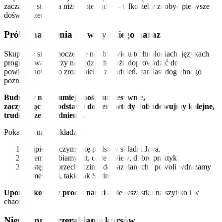
zacząć od stażu za niższe pieniądze – tylko żeby zdobyć pierwsze
doświadczenie.
Próba nauczenia się wszystkiego naraz
Skupianie się jednocześnie na zbyt wielu technologiach, językach
programowania, czy narzędziach może doprowadzić do
powierzchownego zrozumienia zagadnień, zamiast dogłębnego
poznania.
Budujmy nasze umiejętności sukcesywnie,
zaczynając od podstaw i dopiero wtedy dobudowujmy kolejne,
trudniejsze zagadnienia.
Pokażę to na przykładzie.
Najpierw uczymy się podstaw składni Java.
Potem zgłębiamy git, code review, dobre praktyki.
Następnie przechodzimy do baz danych i powoli wdrażamy
frameworki, takie jak Spring.
Uporządkowany proces nauki
a nie wszystko na szybko i w
chaosie.
Nieustanne przerabianie kursów