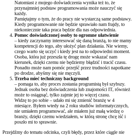
Natomiast z mojego doświadczenia wynika też to, że
przynajmniej podstaw programowania może nauczyć się
każdy.
Pamiętajmy o tym, że do pracy nie wystarczą same podstawy.
Kiedy programowanie nie będzie sprawiało nam frajdy, to
niekoniecznie taka praca będzie dla nas odpowiednia.
Pomoc doświadczonej osoby to ogromne ułatwienie
– kiedy zaczynamy interesować się daną branżą, to nie mamy
kompetencji do tego, aby ułożyć plan działania. Nie wiemy,
czego warto się uczyć i kiedy jest na to odpowiedni moment.
Osoba, która już przeszła tę drogę może wskazać nam
kierunek, dzięki czemu nie będziemy błądzić i tracić czasu.
Ponadto może nam pomóc przejść przez trudności napotkane
po drodze, abyśmy się nie męczyli.
Trzeba mieć techniczny background
– pomaga to, aby proces zostania programistą był szybszy.
Jednak osoba bez doświadczenia lub znajomości IT, również
może to osiągnąć, tylko zajmie jej to więcej czasu.
Widzę to po sobie – udało mi się zmienić branżę w 4
miesiące. Byłem wtedy na 2 roku studiów informatycznych,
nie umiałem programować, ale miałem już małą wiedzę o
branży, dzięki czemu wiedziałem, w którą stronę chcę iść i
poszło mi to sprawnie.
Przejdźmy do tematu odcinka, czyli błędy, przez które ciągle nie