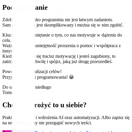
Podsumowanie
Zdobycie pracy jako programista nie jest łatwym zadaniem.
Sam proces nauki jest skomplikowany i można się w nim zgubić.
Kluczowe jest pamiętanie o tym, co nas motywuje w dążeniu do
celu.
Ważne także jest umiejętność proszenia o pomoc i współpraca z
innymi.
Kiedy czujesz, że się tracisz motywację i jesteś zagubiony, to
zatrzymaj się na chwilę i spójrz, jaką już drogę przeszedłeś.
Powodzenia w realizacji celów!
Przyjemniej nauki programowania! 😀
Do usłyszenia za niedługo
Tomek
Chcesz wdrożyć to u siebie?
Praktyczne kursy i wdrożenia AI oraz automatyzacji. Albo zapisz się
na newsletter, żeby nie przegapić nowych treści.