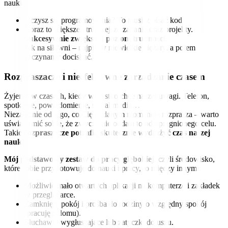
nauki.
Uczysz się programowania? To musisz pisać kod!
Coraz to większe i trudniejsze zadania oraz projekty.
Sukcesywnie zwiększaj poziom trudności
.
Jak na siłowni – najpierw niewielkie ciężary, a potem
zaczynamy dociskać.
Rozpraszacze i nieefektywne zarządzanie czasem
Żyjemy w czasach, kiedy wszystko chce naszej uwagi. Telefon,
spotkanie, powiadomienie, social media…
Niezależnie od tego, co Cię w danym momencie rozprasza – warto
uświadomić sobie, że zwyczajnie oddala to od upragnionego celu.
Takie
rozpraszacze potrafią skutecznie wydłużyć czas naszej
nauki
.
Mój podstawowy zestaw do pracy głębokiej
, czyli środowisko,
które sobie przygotowuję do nauki i pracy, to między innymi:
Możliwie mało otwartych aplikacji na komputerze i zakładek
w przeglądarce.
Zamknięty pokój i prośba do rodziny o względny spokój
(pracuję z domu).
Słuchawki wygłuszające lub zatyczki do uszu.