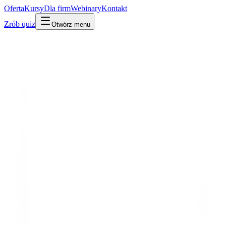
Oferta
Kursy
Dla firm
Webinary
Kontakt
Zrób quiz
Otwórz menu
Słownik
Biznes, ROI i wdrożenie
⭐ Must-know
Koszt tokenów
·
Koszt AI / ROI
Po ludzku
W praktyce
Technicznie
Większość modeli AI rozlicza się za tokeny (kawałki tekstu) –
osobno za to, co wysyłasz, i co dostajesz. Długie prompty i
konteksty = wyższy koszt.
Mylone z:
token
abonament SaaS
Powiązane:
Token
Context window
SaaS
Udostępnij:
LinkedIn
X
Kopiuj link
Kopiuj definicję
Powiązane pojęcia