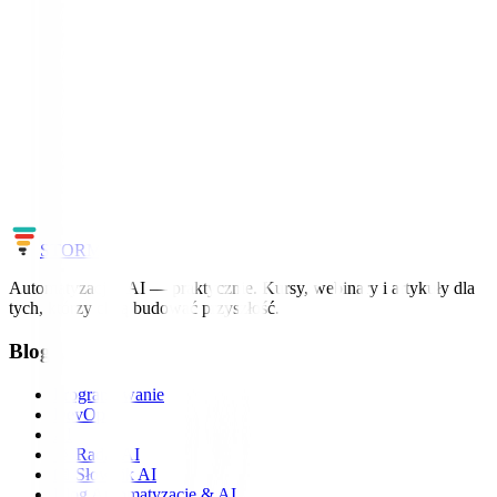
Co to jest chatbot – i kiedy przestaje wystarczać
15
min
Chcesz to wdrożyć u siebie?
Uczymy AI i automatyzacji na realnych projektach – od pierwszego
workflow po agentów.
Zobacz szkolenia
Cały słownik
STORM
IT
Automatyzacja i AI — praktycznie. Kursy, webinary i artykuły dla
tych, którzy chcą budować przyszłość.
Blog
Programowanie
DevOps
AI
📡 Radar AI
📖 Słownik AI
Blog Automatyzacje & AI