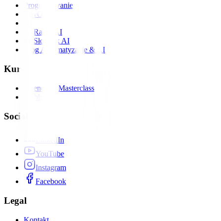
Programowanie
DevOps
AI
📡 Radar AI
📖 Słownik AI
Blog Automatyzacje & AI
Kursy
Agenci AI Masterclass
Webinary
Social
LinkedIn
YouTube
Instagram
Facebook
Legal
Kontakt