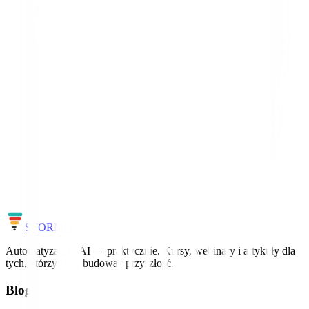
Monitoring
Sprawdź znaczenie →
Jakość i operacje AI
🔥
Eval
Sprawdź znaczenie →
Chcesz to wdrożyć u siebie?
Uczymy AI i automatyzacji na realnych projektach – od pierwszego
workflow po agentów.
Zobacz szkolenia
Cały słownik
STORM
IT
Automatyzacja i AI — praktycznie. Kursy, webinary i artykuły dla
tych, którzy chcą budować przyszłość.
Blog