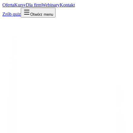
Oferta
Kursy
Dla firm
Webinary
Kontakt
Zrób quiz
Otwórz menu
Słownik
Infrastruktura i DevOps
Observability
·
Obserwowalność
Po ludzku
W praktyce
Technicznie
Zdolność zrozumienia, co dzieje się w środku systemu, na
podstawie tego, co z niego wychodzi – nawet przy nowych,
nieznanych problemach.
Mylone z:
monitoring
Powiązane:
Monitoring
Eval
Udostępnij:
LinkedIn
X
Kopiuj link
Kopiuj definicję
Powiązane pojęcia
Infrastruktura i DevOps