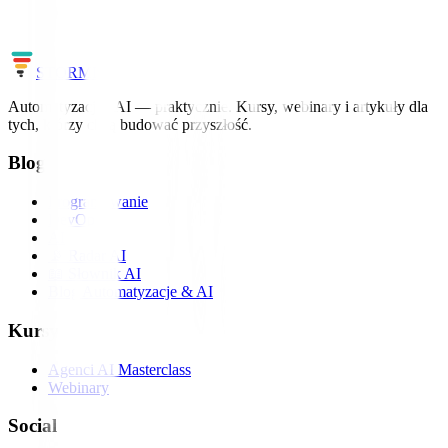
workflow po agentów.
Zobacz szkolenia
Cały słownik
STORM
IT
Automatyzacja i AI — praktycznie. Kursy, webinary i artykuły dla
tych, którzy chcą budować przyszłość.
Blog
Programowanie
DevOps
AI
📡 Radar AI
📖 Słownik AI
Blog Automatyzacje & AI
Kursy
Agenci AI Masterclass
Webinary
Social