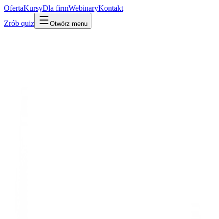
Oferta
Kursy
Dla firm
Webinary
Kontakt
Zrób quiz
Otwórz menu
Słownik
Infrastruktura i DevOps
Monitoring
Po ludzku
W praktyce
Technicznie
Stałe pilnowanie, czy aplikacja działa i jak szybko – żeby wiedzieć
o problemie pierwszym, nie ostatnim.
Mylone z:
observability
logi
Powiązane:
Logi
Observability
Udostępnij:
LinkedIn
X
Kopiuj link
Kopiuj definicję
Powiązane pojęcia
Infrastruktura i DevOps