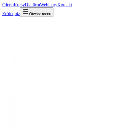
Oferta
Kursy
Dla firm
Webinary
Kontakt
Zrób quiz
Otwórz menu
Słownik
Bezpieczeństwo i zaufanie
Szyfrowanie
Po ludzku
W praktyce
Technicznie
Przekształcenie danych tak, by bez klucza były bezużytecznym
bełkotem. Chroni dane w spoczynku i w drodze.
Mylone z:
hashowanie
kodowanie
Powiązane:
HTTPS
RODO i dane
Udostępnij:
LinkedIn
X
Kopiuj link
Kopiuj definicję
Powiązane pojęcia
Web i sieć