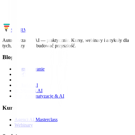
Uczymy AI i automatyzacji na realnych projektach – od pierwszego
workflow po agentów.
Zobacz szkolenia
Cały słownik
STORM
IT
Automatyzacja i AI — praktycznie. Kursy, webinary i artykuły dla
tych, którzy chcą budować przyszłość.
Blog
Programowanie
DevOps
AI
📡 Radar AI
📖 Słownik AI
Blog Automatyzacje & AI
Kursy
Agenci AI Masterclass
Webinary