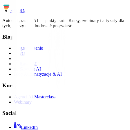
Zobacz szkolenia
Cały słownik
STORM
IT
Automatyzacja i AI — praktycznie. Kursy, webinary i artykuły dla
tych, którzy chcą budować przyszłość.
Blog
Programowanie
DevOps
AI
📡 Radar AI
📖 Słownik AI
Blog Automatyzacje & AI
Kursy
Agenci AI Masterclass
Webinary
Social
LinkedIn