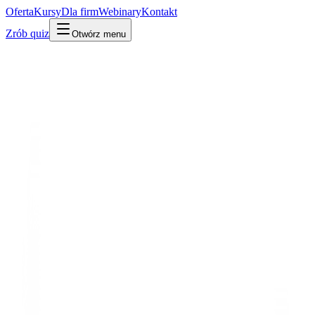
Oferta
Kursy
Dla firm
Webinary
Kontakt
Zrób quiz
Otwórz menu
Słownik
Programowanie i kod
Zmienna
Po ludzku
W praktyce
Technicznie
Nazwane miejsce, gdzie program przechowuje wartość – liczbę,
tekst, cokolwiek – żeby użyć jej później.
Mylone z:
stała
typ danych
Powiązane:
Funkcja
Boolean
Udostępnij:
LinkedIn
X
Kopiuj link
Kopiuj definicję
Powiązane pojęcia
Programowanie i kod