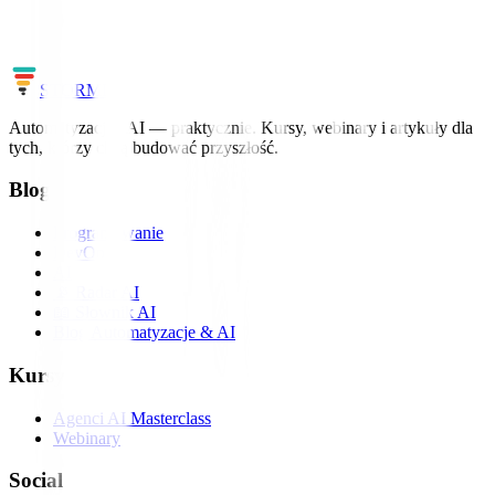
Uczymy AI i automatyzacji na realnych projektach – od pierwszego
workflow po agentów.
Zobacz szkolenia
Cały słownik
STORM
IT
Automatyzacja i AI — praktycznie. Kursy, webinary i artykuły dla
tych, którzy chcą budować przyszłość.
Blog
Programowanie
DevOps
AI
📡 Radar AI
📖 Słownik AI
Blog Automatyzacje & AI
Kursy
Agenci AI Masterclass
Webinary
Social