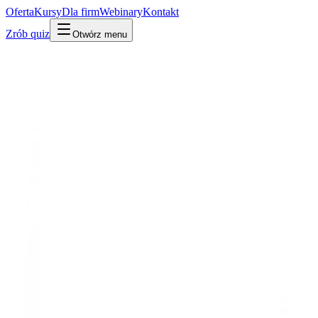
Oferta
Kursy
Dla firm
Webinary
Kontakt
Zrób quiz
Otwórz menu
Słownik
Infrastruktura i DevOps
Backup
·
Kopia zapasowa
Po ludzku
W praktyce
Technicznie
Zapasowa kopia danych, dzięki której odzyskasz wszystko, gdy coś
się zepsuje, zostanie skasowane albo zaszyfrowane przez atak.
Mylone z:
synchronizacja
Powiązane:
Serwer
RODO i dane
Udostępnij:
LinkedIn
X
Kopiuj link
Kopiuj definicję
Powiązane pojęcia
Infrastruktura i DevOps