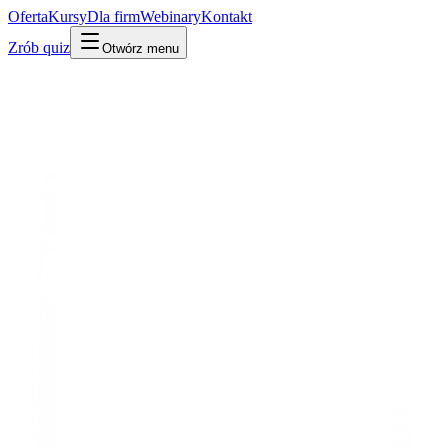
Oferta
Kursy
Dla firm
Webinary
Kontakt
Zrób quiz
Otwórz menu
Słownik
Web i sieć
URL
·
Adres URL
Po ludzku
W praktyce
Technicznie
Adres strony lub pliku w internecie – to, co wpisujesz w
przeglądarce.
Mylone z:
domena
adres IP
Powiązane:
Domena
HTTP
Udostępnij:
LinkedIn
X
Kopiuj link
Kopiuj definicję
Powiązane pojęcia
Web i sieć