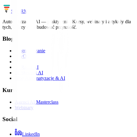
Zobacz szkolenia
Cały słownik
STORM
IT
Automatyzacja i AI — praktycznie. Kursy, webinary i artykuły dla
tych, którzy chcą budować przyszłość.
Blog
Programowanie
DevOps
AI
📡 Radar AI
📖 Słownik AI
Blog Automatyzacje & AI
Kursy
Agenci AI Masterclass
Webinary
Social
LinkedIn